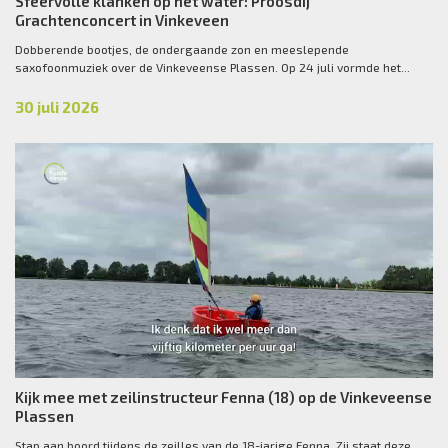
Sfeervolle klanken op het water: Proosdij
Grachtenconcert in Vinkeveen
Dobberende bootjes, de ondergaande zon en meeslepende
saxofoonmuziek over de Vinkeveense Plassen. Op 24 juli vormde het...
30 juli 2026
Kijk mee met zeilinstructeur Fenna (18) op de Vinkeveense
Plassen
Stap aan boord tijdens de zeilles van de 18-jarige Fenna. Zij staat deze