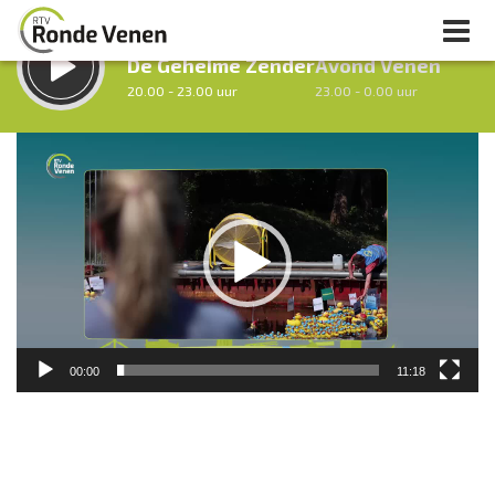
LUISTER LIVE:
STRAKS:
De Geheime Zender
Avond Venen
20.00 - 23.00 uur
23.00 - 0.00 uur
Videospeler
uur 1 van 0
Vorig uur
Volgend uur
Inklappen
00:00
11:18