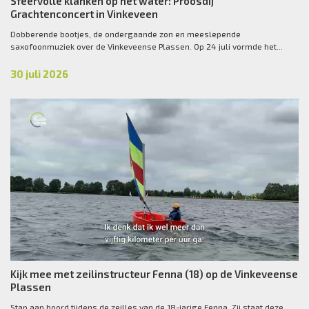
Sfeervolle klanken op het water: Proosdij
Grachtenconcert in Vinkeveen
Dobberende bootjes, de ondergaande zon en meeslepende
saxofoonmuziek over de Vinkeveense Plassen. Op 24 juli vormde het...
30 juli 2026
Kijk mee met zeilinstructeur Fenna (18) op de Vinkeveense
Plassen
Stap aan boord tijdens de zeilles van de 18-jarige Fenna. Zij staat deze