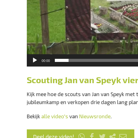
00:00
Scouting Jan van Speyk vier
Kijk mee hoe de scouts van Jan van Speyk met t
jubileumkamp en verkopen drie dagen lang plant
Bekijk
alle video's
van
Nieuwsronde
.
Deel deze video!