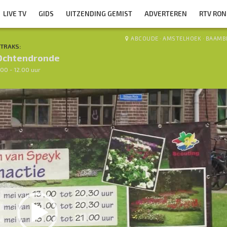
LIVE TV
GIDS
UITZENDING GEMIST
ADVERTEREN
RTV RO
ABCOUDE
·
AMSTELHOEK
·
BAAMB
TRAKS:
Ochtendronde
.00 - 12.00 uur