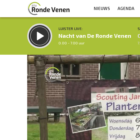
NIEUWS
AGENDA
LUISTER LIVE:
S
Nacht van De Ronde Venen
0.00 - 7.00 uur
7
Videospeler
Inklappen