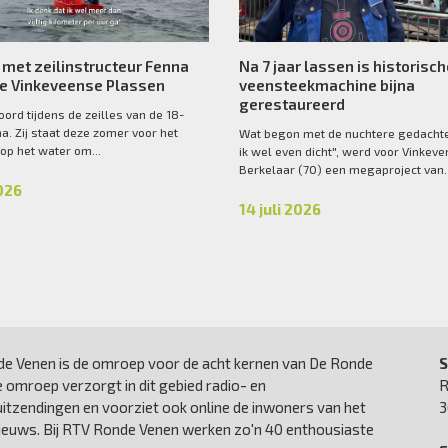
 met zeilinstructeur Fenna
Na 7 jaar lassen is historisc
de Vinkeveense Plassen
veensteekmachine bijna
gerestaureerd
oord tijdens de zeilles van de 18-
na. Zij staat deze zomer voor het
Wat begon met de nuchtere gedachte
 op het water om...
ik wel even dicht", werd voor Vinkeve
Berkelaar (70) een megaproject van..
2026
14 juli 2026
e Venen is de omroep voor de acht kernen van De Ronde
S
 omroep verzorgt in dit gebied radio- en
R
uitzendingen en voorziet ook online de inwoners van het
3
nieuws. Bij RTV Ronde Venen werken zo'n 40 enthousiaste