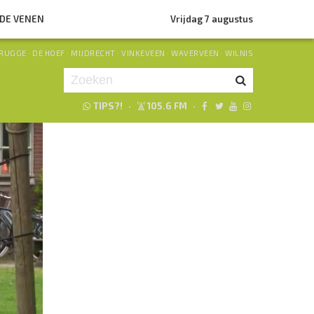
NDE VENEN
Vrijdag 7 augustus
RUGGE
·
DE HOEF
·
MIJDRECHT
·
VINKEVEEN
·
WAVERVEEN
·
WILNIS
TIPS?!
·
105.6 FM
·
Je luistert nu naar
uur 1 van 0
«
Vorig uur
Volgend uur
»