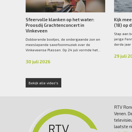
Sfeervolle klanken op het water:
Kijk mee
Proosdij Grachtenconcert in
(18) op 
Vinkeveen
Stap aan b
jarige Fen
Dobberende bootjes, de ondergaande zon en
derde jaar
meeslepende saxofoonmuziek over de
Vinkeveense Plassen. Op 24 juli vormde het...
29 juli 
30 juli 2026
Bekijk alle video's
RTV Rond
Venen. De
televisie
laatste 