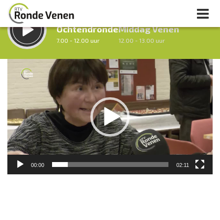
LUISTER LIVE:
STRAKS:
Ochtendronde
Middag Venen
7.00 - 12.00 uur
12.00 - 13.00 uur
Videospeler
uur 1 van 0
Vorig uur
Volgend uur
Inklappen
00:00
02:11