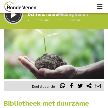
LUISTER LIVE:
STRAKS:
Ochtendronde
Middag Venen
7.00 - 12.00 uur
12.00 - 13.00 uur
uur 1 van 0
Vorig uur
Volgend uur
Inklappen
Deel dit bericht!
Bibliotheek met duurzame