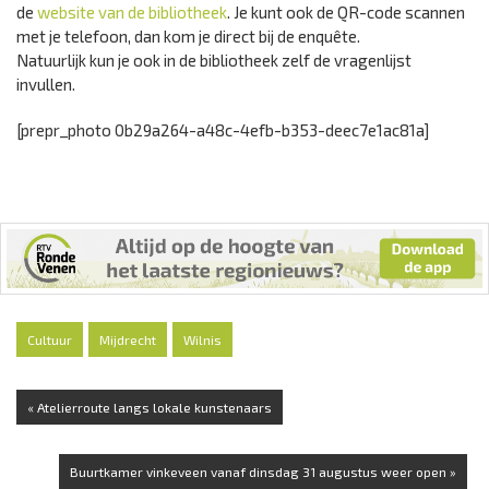
de
website van de bibliotheek
. Je kunt ook de QR-code scannen
met je telefoon, dan kom je direct bij de enquête.
Natuurlijk kun je ook in de bibliotheek zelf de vragenlijst
invullen.
[prepr_photo 0b29a264-a48c-4efb-b353-deec7e1ac81a]
Cultuur
Mijdrecht
Wilnis
« Atelierroute langs lokale kunstenaars
Buurtkamer vinkeveen vanaf dinsdag 31 augustus weer open »