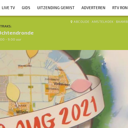
LIVE TV
GIDS
UITZENDING GEMIST
ADVERTEREN
RTV RO
ABCOUDE
·
AMSTELHOEK
·
BAAMB
TRAKS:
Ochtendronde
.00 - 9.00 uur