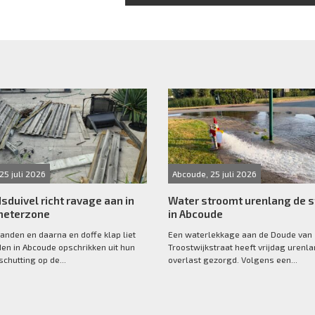
25 juli 2026
Abcoude, 25 juli 2026
sduivel richt ravage aan in
Water stroomt urenlang de s
meterzone
in Abcoude
anden en daarna en doffe klap liet
Een waterlekkage aan de Doude van
n in Abcoude opschrikken uit hun
Troostwijkstraat heeft vrijdag urenl
schutting op de...
overlast gezorgd. Volgens een...