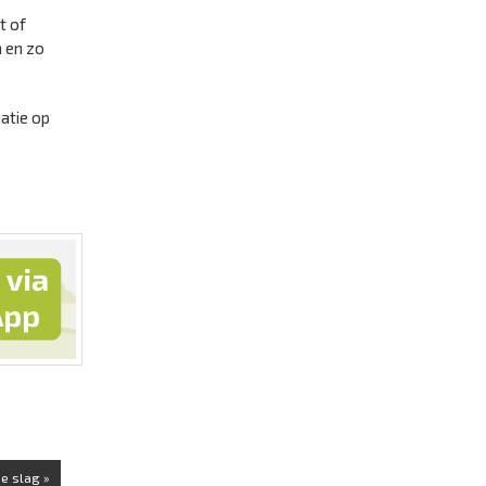
t of
n en zo
atie op
e slag »