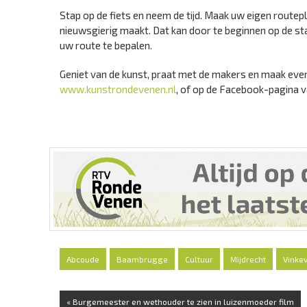
Stap op de fiets en neem de tijd. Maak uw eigen routepl
nieuwsgierig maakt. Dat kan door te beginnen op de sta
uw route te bepalen.
Geniet van de kunst, praat met de makers en maak even
www.kunstrondevenen.nl
, of op de Facebook-pagina
Abcoude
Baambrugge
Cultuur
Mijdrecht
Vinke
« Burgemeester en wethouder te zien in luizenmoeder film