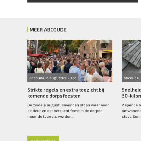
MEER ABCOUDE
Abcoude, 6 augustus 2026
Abcoude, 
Strikte regels en extra toezicht bij
Snelheid
komende dorpsfeesten
30-kilo
De zwoele augustusavonden staan weer voor
Piepende b
de deur en dat betekent feest in de dorpen,
omwonende
maar de teugels worden...
stoel. Een 
Meer Abcoude