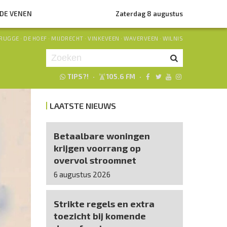
NDE VENEN
Zaterdag 8 augustus
RUGGE
·
DE HOEF
·
MIJDRECHT
·
VINKEVEEN
·
WAVERVEEN
·
WILNIS
TIPS?!
·
105.6 FM
·
Je luistert nu naar
uur 1 van 0
LAATSTE NIEUWS
«
Vorig uur
Volgend uur
»
Betaalbare woningen
krijgen voorrang op
overvol stroomnet
6 augustus 2026
Strikte regels en extra
toezicht bij komende