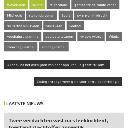
Waverveen
Wilnis
fc abcoude
gemeente de ronde venen
Mijdrecht
rtv ronde venen
Sport
sv argon mijdrecht
sv hertha vinkeveen
vinkeveen
voetbal
voetbalprogramma
voetbaluitslagen
vv csw wilnis
Wilnis
zaterdag voetbal
zondagvoetbal
« Tansu na het overlijden van haar opa uit huis gezet: 'ik kom...
College vraagt meer geld voor onkruidbestrijding »
LAATSTE NIEUWS
Twee verdachten vast na steekincident,
toestand slachtoffer zorgelijk