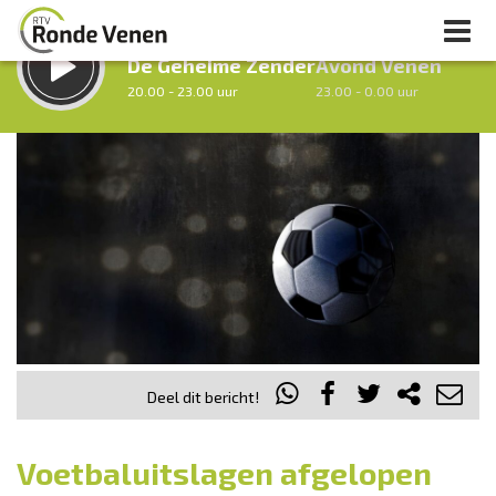
LUISTER LIVE:
STRAKS:
De Geheime Zender
Avond Venen
20.00 - 23.00 uur
23.00 - 0.00 uur
uur 1 van 0
Vorig uur
Volgend uur
Inklappen
Deel dit bericht!
Voetbaluitslagen afgelopen