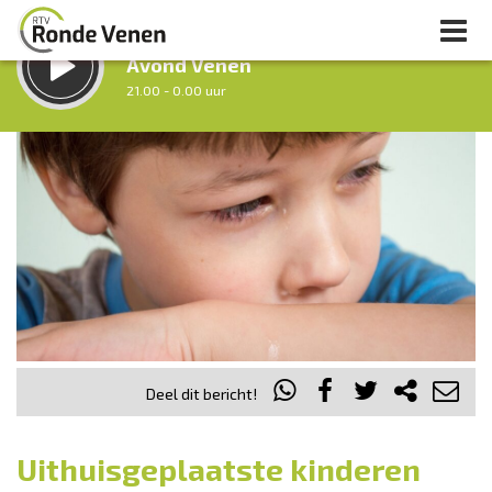
LUISTER LIVE:
Avond Venen
21.00 - 0.00 uur
STRAKS:
Nacht van De Ronde Venen
0.00 - 7.00 uur
uur 1 van 0
Vorig uur
Volgend uur
Inklappen
Deel dit bericht!
Uithuisgeplaatste kinderen