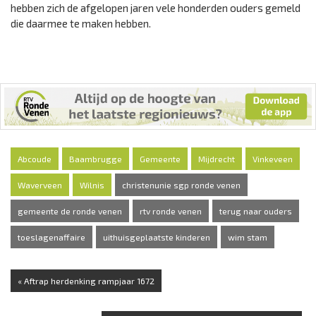
hebben zich de afgelopen jaren vele honderden ouders gemeld
die daarmee te maken hebben.
Abcoude
Baambrugge
Gemeente
Mijdrecht
Vinkeveen
Waverveen
Wilnis
christenunie sgp ronde venen
gemeente de ronde venen
rtv ronde venen
terug naar ouders
toeslagenaffaire
uithuisgeplaatste kinderen
wim stam
« Aftrap herdenking rampjaar 1672