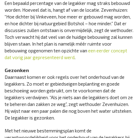
Een bepaald percentage van de legakker mag straks bebouwd
worden. Hoeveel dat is, hangt af van de locatie. Zevenhuizen:
“Hoe dichter bij Vinkeveen, hoe meer er gebouwd mag worden,
en hoe dichter bij natuurgebied Botshol – hoe minder.” Dat er
discussies zullen ontstaan is onvermijdelijk, zegt de wethouder.
Toch verwacht hij dat veel van de huidige bebouwing zal kunnen
blijven staan. In het plan is namelijk méér ruimte voor
bebouwing opgenomen ten opzichte van
een eerder concept
dat vorig jaar gepresenteerd werd
.
Gezonken
Daarnaast komen er ook regels over het onderhoud van de
legakkers. Zo moet er gebiedseigen beplanting en goede
beschoeiing worden gebruikt, om te voorkomen dat de
legakkers verdwijnen. “Als je niets aan die legakkers doet om ze
te beheren dan zakken ze weg”, zegt wethouder Zevenhuizen.
Hij wijst naar een paar palen die nog boven het water uitsteken.
De legakker is gezonken.
Met het nieuwe bestemmingsplan komt de
verantwoordelijkheid voor het onderhoud van de legakkers bij