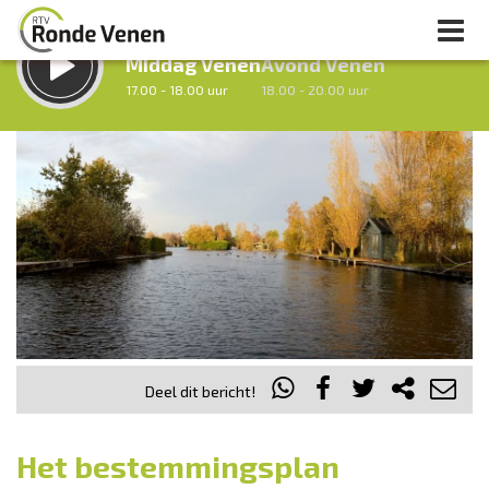
LUISTER LIVE:
STRAKS:
Middag Venen
Avond Venen
17.00 - 18.00 uur
18.00 - 20.00 uur
uur 1 van 0
Vorig uur
Volgend uur
Inklappen
Deel dit bericht!
Het bestemmingsplan