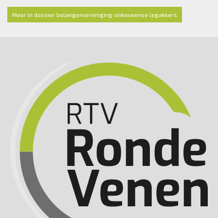
Meer in dossier belangenvereniging vinkeveense legakkers