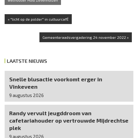
wethouder Huib Zevenhuizen
« "licht op de polder" in cultuurcafÉ
Gemeenteraadsvergadering 24 november 2022 »
LAATSTE NIEUWS
Snelle blusactie voorkomt erger in
Vinkeveen
9 augustus 2026
Randy vervult jeugddroom van
cafetariahouder op vertrouwde Mijdrechtse
plek
9 augustus 2026