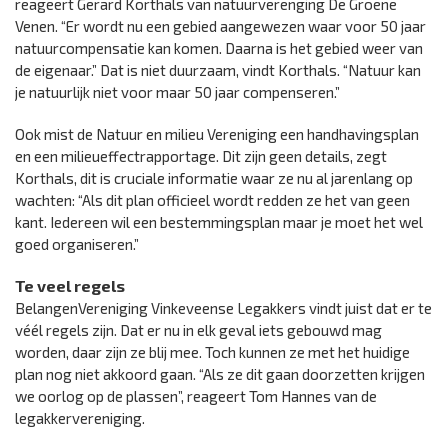
reageert Gerard Korthals van natuurverenging De Groene
Venen. “Er wordt nu een gebied aangewezen waar voor 50 jaar
natuurcompensatie kan komen. Daarna is het gebied weer van
de eigenaar.” Dat is niet duurzaam, vindt Korthals. “Natuur kan
je natuurlijk niet voor maar 50 jaar compenseren.”
Ook mist de Natuur en milieu Vereniging een handhavingsplan
en een milieueffectrapportage. Dit zijn geen details, zegt
Korthals, dit is cruciale informatie waar ze nu al jarenlang op
wachten: “Als dit plan officieel wordt redden ze het van geen
kant. Iedereen wil een bestemmingsplan maar je moet het wel
goed organiseren.”
Te veel regels
BelangenVereniging Vinkeveense Legakkers vindt juist dat er te
véél regels zijn. Dat er nu in elk geval iets gebouwd mag
worden, daar zijn ze blij mee. Toch kunnen ze met het huidige
plan nog niet akkoord gaan. “Als ze dit gaan doorzetten krijgen
we oorlog op de plassen”, reageert Tom Hannes van de
legakkervereniging.