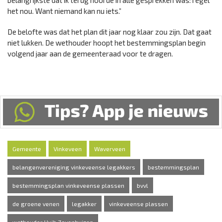
belangrijkste dat ik terug hoorde in alle gesprekken was: regel
het nou. Want niemand kan nu iets.”
De belofte was dat het plan dit jaar nog klaar zou zijn. Dat gaat
niet lukken. De wethouder hoopt het bestemmingsplan begin
volgend jaar aan de gemeenteraad voor te dragen.
Gemeente
Vinkeveen
Waverveen
belangenvereniging vinkeveense legakkers
bestemmingsplan
bestemmingsplan vinkeveense plassen
bvvl
de groene venen
legakker
vinkeveense plassen