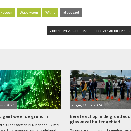
nkeveen
Waverveen
Wilnis
glasvezel
Zomer- en vakantielezen en leesbingo bij de bibl
 juni 2024
Regio, 17 juni 2024
 gaat weer de grond in
Eerste schop in de grond voo
glasvezel buitengebied
te, Glaspoort en KPN hebben 27 mei
werkingsovereenkomst getekend,
De eerste schop voor de aanleg van 