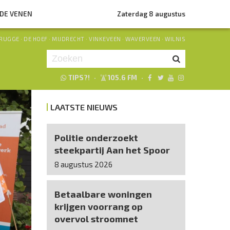
NDE VENEN
Zaterdag 8 augustus
RUGGE
·
DE HOEF
·
MIJDRECHT
·
VINKEVEEN
·
WAVERVEEN
·
WILNIS
TIPS?!
·
105.6 FM
·
Je luistert nu naar
uur 1 van 0
LAATSTE NIEUWS
«
Vorig uur
Volgend uur
»
Politie onderzoekt
steekpartij Aan het Spoor
8 augustus 2026
Betaalbare woningen
krijgen voorrang op
overvol stroomnet