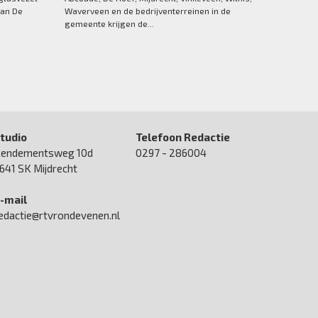
van De
Waverveen en de bedrijventerreinen in de
gemeente krijgen de...
tudio
Telefoon Redactie
endementsweg 10d
0297 - 286004
641 SK Mijdrecht
-mail
edactie@rtvrondevenen.nl