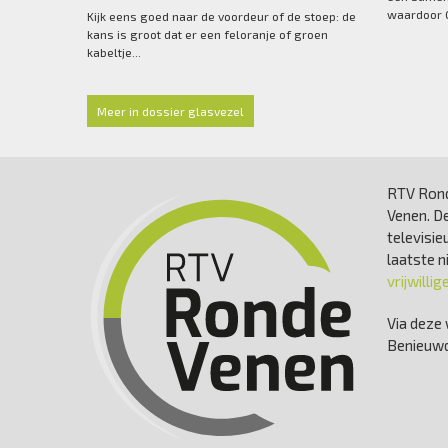
waardoor G
Kijk eens goed naar de voordeur of de stoep: de
kans is groot dat er een feloranje of groen
kabeltje...
Meer in dossier glasvezel
RTV Rond
Venen. De
televisie
laatste 
vrijwillig
Via deze 
Benieuwd