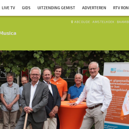
LIVE TV
GIDS
UITZENDING GEMIST
ADVERTEREN
RTV RO
ABCOUDE
·
AMSTELHOEK
·
BAAMB
Musica