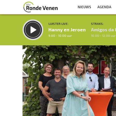
NIEUWS
AGENDA
LUISTER LIVE:
STRAKS:
Hanny en Jeroen
Amigos da 
9.00 - 10.00 uur
10.00 - 12.00 uur
Inklappen