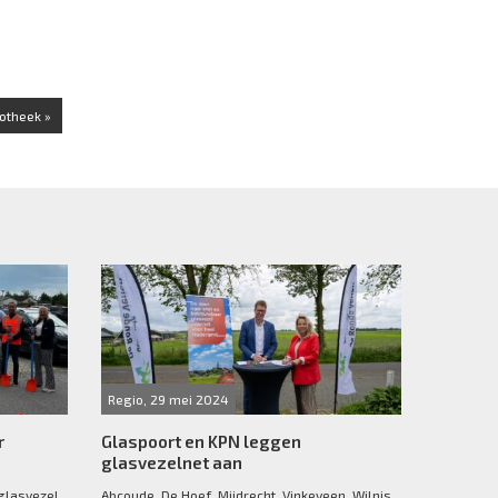
iotheek »
Regio, 29 mei 2024
r
Glaspoort en KPN leggen
glasvezelnet aan
glasvezel
Abcoude, De Hoef, Mijdrecht, Vinkeveen, Wilnis,