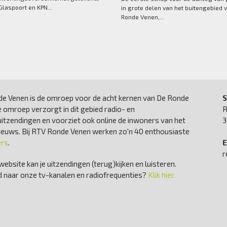
laspoort en KPN...
in grote delen van het buitengebied 
Ronde Venen,...
e Venen is de omroep voor de acht kernen van De Ronde
S
 omroep verzorgt in dit gebied radio- en
R
uitzendingen en voorziet ook online de inwoners van het
3
nieuws. Bij RTV Ronde Venen werken zo'n 40 enthousiaste
ers
.
E
r
website kan je uitzendingen (terug)kijken en luisteren.
 naar onze tv-kanalen en radiofrequenties?
Klik hier.