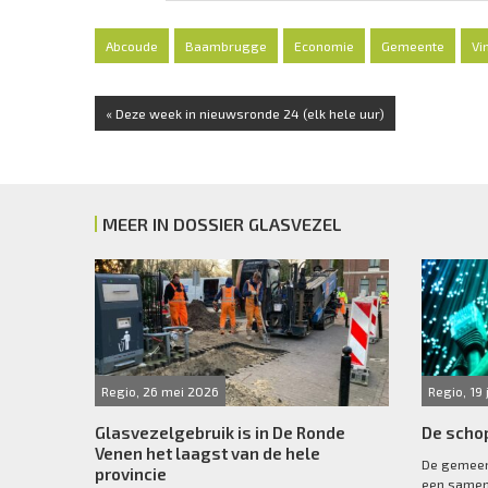
Abcoude
Baambrugge
Economie
Gemeente
Vi
« Deze week in nieuwsronde 24 (elk hele uur)
MEER IN DOSSIER GLASVEZEL
Regio, 26 mei 2026
Regio, 19
Glasvezelgebruik is in De Ronde
De schop
Venen het laagst van de hele
De gemeen
provincie
een samen