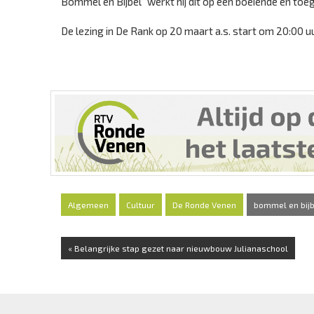
Bommel en Bijbel” werkt hij dit op een boeiende en toega
De lezing in De Rank op 20 maart a.s. start om 20:00 uu
Algemeen
Cultuur
De Ronde Venen
bommel en bijb
« Belangrijke stap gezet naar nieuwbouw Julianaschool