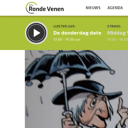
NIEUWS
AGENDA
LUISTER LIVE:
STRAKS:
De donderdag date
Middag 
13.00 - 15.00 uur
15.00 - 18.0
Inklappen