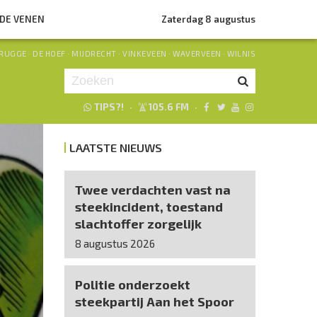
NDE VENEN
Zaterdag 8 augustus
RUGGE
·
DE HOEF
·
MIJDRECHT
·
VINKEVEEN
·
WAVERVEEN
·
WILNIS
TIPS?!
·
105.6 FM
·
Je luistert nu naar
uur 1 van 0
LAATSTE NIEUWS
«
Vorig uur
Volgend uur
»
Twee verdachten vast na
steekincident, toestand
slachtoffer zorgelijk
8 augustus 2026
Politie onderzoekt
steekpartij Aan het Spoor