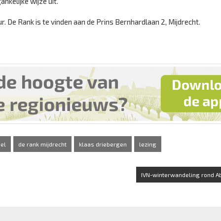
nkelijke wijze uit.
r. De Rank is te vinden aan de Prins Bernhardlaan 2, Mijdrecht.
el
de rank mijdrecht
klaas driebergen
lezing
IVN-winterwandeling rond A