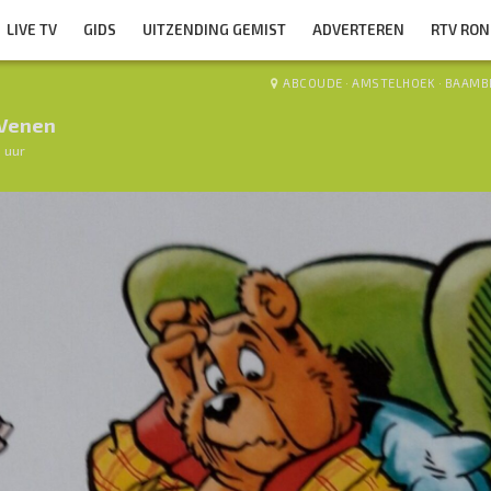
LIVE TV
GIDS
UITZENDING GEMIST
ADVERTEREN
RTV RO
ABCOUDE
·
AMSTELHOEK
·
BAAMB
Venen
0 uur