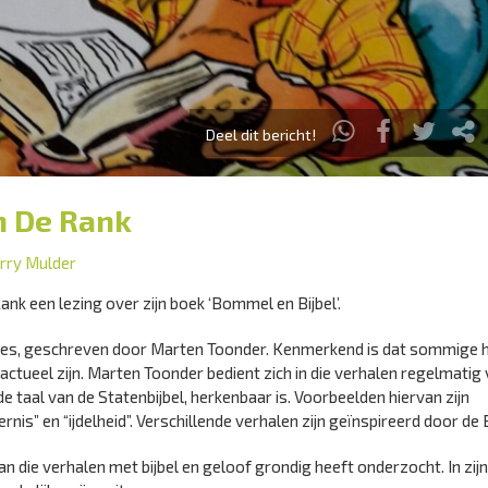
Deel dit bericht!
in De Rank
rry Mulder
k een lezing over zijn boek ‘Bommel en Bijbel’.
es, geschreven door Marten Toonder. Kenmerkend is dat sommige h
ctueel zijn. Marten Toonder bedient zich in die verhalen regelmatig
e taal van de Statenbijbel, herkenbaar is. Voorbeelden hiervan zijn
nis” en “ijdelheid”. Verschillende verhalen zijn geïnspireerd door de B
n die verhalen met bijbel en geloof grondig heeft onderzocht. In zij