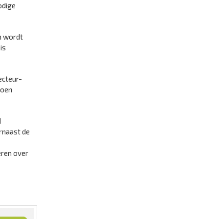
odige
n wordt
is
ecteur-
roen
d
rnaast de
eren over