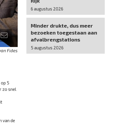
Rijk
6 augustus 2026
Minder drukte, dus meer
bezoeken toegestaan aan
afvalbrengstations
5 augustus 2026
van Fides
 op 5
r zo snel
it
n van de