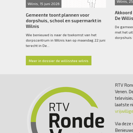
Wilnis, 
Wilnis, 15 juni 2026
Akkoord
Gemeente toont plannen voor
De Willi
dorpshuis, school en supermarkt in
Wilnis
De gemeen
met het ui
Wie benieuwd is naar de toekomst van het
dorpshuis D
dorpscentrum in Wilnis kan op maandag 22 juni
terecht in De...
Meer in dossier de willisstee wilnis
RTV Rond
Venen. De
televisie
laatste 
vrijwillig
Via deze 
Benieuwd