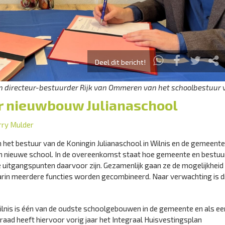
Deel dit bericht!
n directeur-bestuurder Rijk van Ommeren van het schoolbestuur 
ar nieuwbouw Julianaschool
rry Mulder
het bestuur van de Koningin Julianaschool in Wilnis en de gemeente
n nieuwe school. In de overeenkomst staat hoe gemeente en bestuu
 uitgangspunten daarvoor zijn. Gezamenlijk gaan ze de mogelijkheid
n meerdere functies worden gecombineerd. Naar verwachting is d
ilnis is één van de oudste schoolgebouwen in de gemeente en als ee
d heeft hiervoor vorig jaar het Integraal Huisvestingsplan