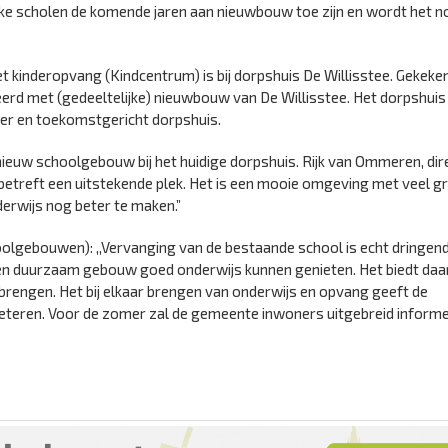
ke scholen de komende jaren aan nieuwbouw toe zijn en wordt het n
kinderopvang (Kindcentrum) is bij dorpshuis De Willisstee. Gekeke
d met (gedeeltelijke) nieuwbouw van De Willisstee. Het dorpshuis 
nter en toekomstgericht dorpshuis.
 nieuw schoolgebouw bij het huidige dorpshuis. Rijk van Ommeren, dir
betreft een uitstekende plek. Het is een mooie omgeving met veel g
erwijs nog beter te maken.”
lgebouwen): ,,Vervanging van de bestaande school is echt dringen
 en duurzaam gebouw goed onderwijs kunnen genieten. Het biedt daa
rengen. Het bij elkaar brengen van onderwijs en opvang geeft de
rbeteren. Voor de zomer zal de gemeente inwoners uitgebreid inform