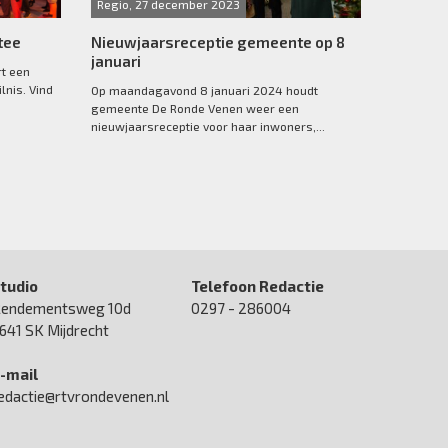
Regio, 27 december 2023
tee
Nieuwjaarsreceptie gemeente op 8
januari
rt een
lnis. Vind
Op maandagavond 8 januari 2024 houdt
gemeente De Ronde Venen weer een
nieuwjaarsreceptie voor haar inwoners,...
tudio
Telefoon Redactie
endementsweg 10d
0297 - 286004
641 SK Mijdrecht
-mail
edactie@rtvrondevenen.nl