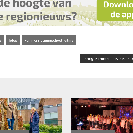
s
fides
koningin julianaschool wilnis
Lezing 'Bommel en Bijbel' in 