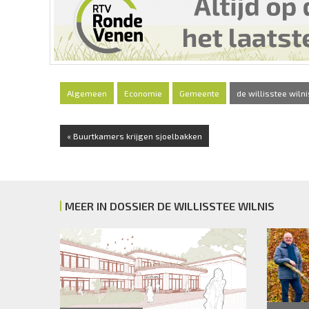
Algemeen
Economie
Gemeente
de willisstee wilni
« Buurtkamers krijgen sjoelbakken
MEER IN DOSSIER DE WILLISSTEE WILNIS