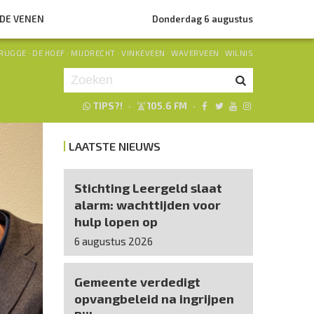
NDE VENEN
Donderdag 6 augustus
RUGGE
·
DE HOEF
·
MIJDRECHT
·
VINKEVEEN
·
WAVERVEEN
·
WILNIS
TIPS?!
·
105.6 FM
·
Je luistert nu naar
uur 1 van 0
LAATSTE NIEUWS
«
Vorig uur
Volgend uur
»
Stichting Leergeld slaat
alarm: wachttijden voor
hulp lopen op
6 augustus 2026
Gemeente verdedigt
opvangbeleid na ingrijpen