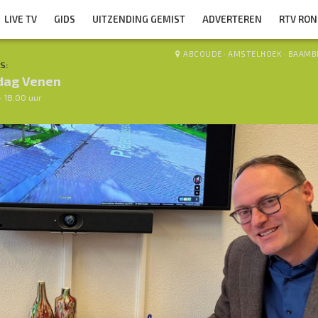
LIVE TV
GIDS
UITZENDING GEMIST
ADVERTEREN
RTV RO
ABCOUDE
·
AMSTELHOEK
·
BAAMB
S:
dag Venen
- 18.00 uur