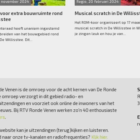
25 november 2024
Regio, 20 februari 2024
 voor extra bouwruimte rond
Musical scratch in De Williss
sstee
Het ROM-koor organiseert op 17 maa
musical scratch in De Willisstee in Wi
teraad heeft unaniem ingestemd
je zingen leuk en hou je van...
tbreiden van het bouwgebied rond
e Willisstee. Dit...
e Venen is de omroep voor de acht kernen van De Ronde
S
 omroep verzorgt in dit gebied radio- en
R
uitzendingen en voorziet ook online de inwoners van het
3
nieuws. Bij RTV Ronde Venen werken zo'n 40 enthousiaste
ers
.
E
r
website kan je uitzendingen (terug)kijken en luisteren.
 naar onze tv-kanalen en radiofrequenties?
Klik hier.