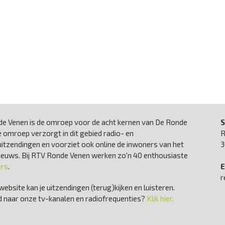
e Venen is de omroep voor de acht kernen van De Ronde
S
 omroep verzorgt in dit gebied radio- en
R
uitzendingen en voorziet ook online de inwoners van het
3
nieuws. Bij RTV Ronde Venen werken zo'n 40 enthousiaste
ers
.
E
r
website kan je uitzendingen (terug)kijken en luisteren.
 naar onze tv-kanalen en radiofrequenties?
Klik hier.