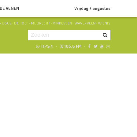
NDE VENEN
Vrijdag 7 augustus
RUGGE
·
DE HOEF
·
MIJDRECHT
·
VINKEVEEN
·
WAVERVEEN
·
WILNIS
TIPS?!
·
105.6 FM
·
Je luistert nu naar
uur 1 van 0
«
Vorig uur
Volgend uur
»