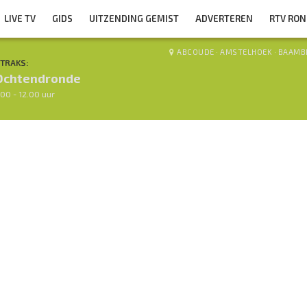
LIVE TV
GIDS
UITZENDING GEMIST
ADVERTEREN
RTV RO
ABCOUDE
·
AMSTELHOEK
·
BAAMB
TRAKS:
Ochtendronde
.00 - 12.00 uur