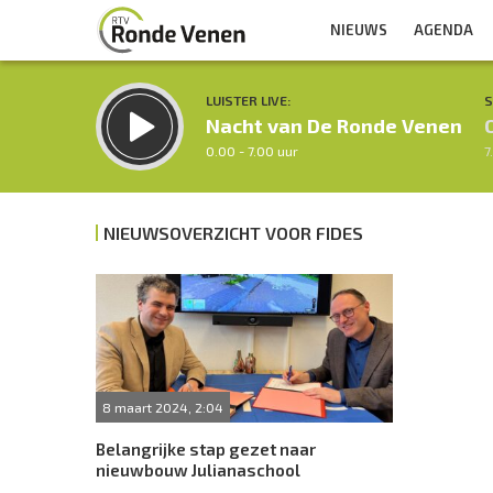
NIEUWS
AGENDA
LUISTER LIVE:
S
Nacht van De Ronde Venen
0.00 - 7.00 uur
7
NIEUWSOVERZICHT VOOR FIDES
Inklappen
8 maart 2024, 2:04
Belangrijke stap gezet naar
nieuwbouw Julianaschool