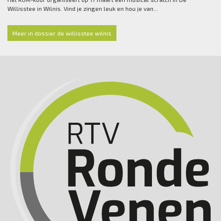
Willisstee in Wilnis. Vind je zingen leuk en hou je van...
Meer in dossier de willisstee wilnis