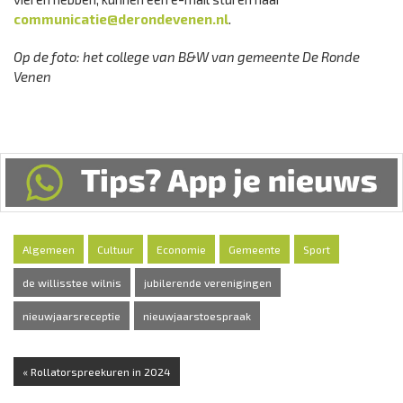
communicatie@derondevenen.nl
.
Op de foto: het college van B&W van gemeente De Ronde
Venen
Algemeen
Cultuur
Economie
Gemeente
Sport
de willisstee wilnis
jubilerende verenigingen
nieuwjaarsreceptie
nieuwjaarstoespraak
« Rollatorspreekuren in 2024