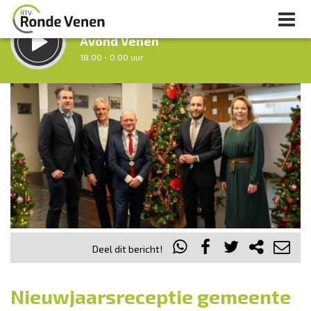
LUISTER LIVE:
Avond Venen
18.00 - 0.00 uur
STRAKS:
Nacht van De Ronde Venen
0.00 - 7.00 uur
uur 1 van 0
Vorig uur
Volgend uur
Inklappen
Deel dit bericht!
Nieuwjaarsreceptie gemeente