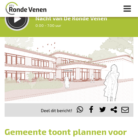
LUISTER LIVE:
Nacht van De Ronde Venen
0.00 - 7.00 uur
STRAKS:
Ochtendronde
7.00 - 12.00 uur
uur 1 van 0
Vorig uur
Volgend uur
Inklappen
Deel dit bericht!
Gemeente toont plannen voor