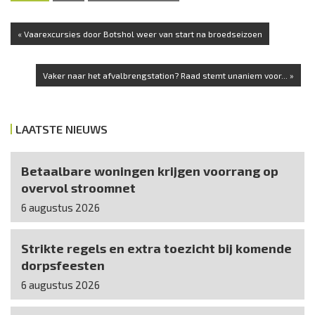
« Vaarexcursies door Botshol weer van start na broedseizoen
Vaker naar het afvalbrengstation? Raad stemt unaniem voor... »
LAATSTE NIEUWS
Betaalbare woningen krijgen voorrang op
overvol stroomnet
6 augustus 2026
Strikte regels en extra toezicht bij komende
dorpsfeesten
6 augustus 2026