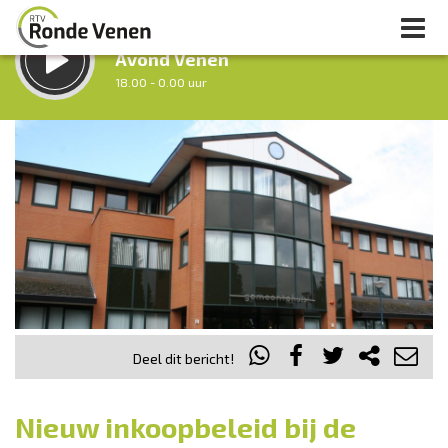
LUISTER LIVE:
Avond Venen
18.00 - 0.00 uur
STRAKS:
Nacht van De Ronde Venen
0.00 - 7.00 uur
uur 1 van 0
Vorig uur
Volgend uur
Inklappen
Deel dit bericht!
Nieuw inkoopbeleid bij de