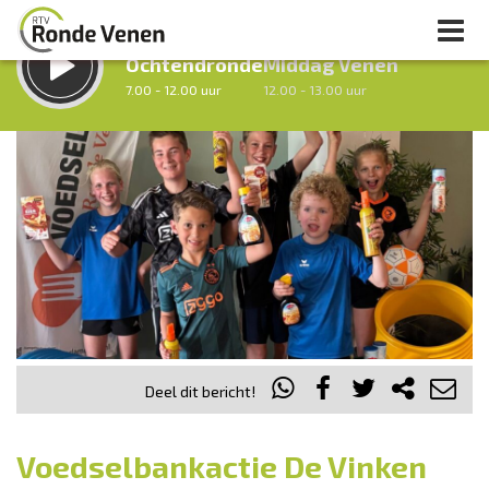
LUISTER LIVE:
STRAKS:
Ochtendronde
Middag Venen
7.00 - 12.00 uur
12.00 - 13.00 uur
uur 1 van 0
Vorig uur
Volgend uur
Inklappen
Deel dit bericht!
Voedselbankactie De Vinken