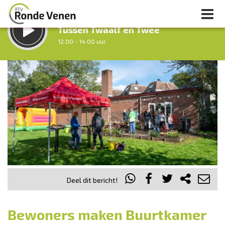
LUISTER LIVE:
Tussen Twaalf en Twee
12.00 - 14.00 uur
STRAKS:
Middag Venen
14.00 - 18.00 uur
uur 1 van 0
Vorig uur
Volgend uur
Inklappen
Deel dit bericht!
Bewoners maken Buurtkamer