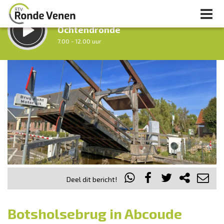
LUISTER LIVE:
Ochtendronde
7.00 - 12.00 uur
STRAKS:
Tussen Twaalf en Twee
12.00 - 14.00 uur
uur 1 van 0
Vorig uur
Volgend uur
Inklappen
Deel dit bericht!
Botsholsebrug in Abcoude