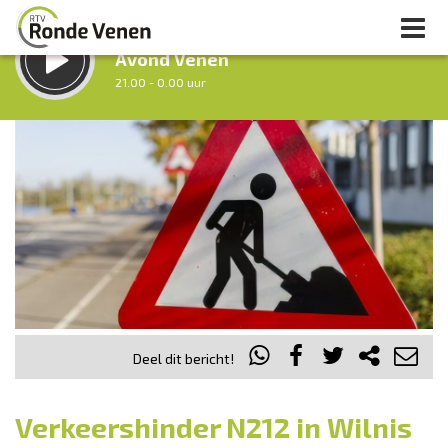
LUISTER LIVE:
Avond Venen
21.00 - 0.00 uur
STRAKS:
Nacht van De Ronde Venen
0.00 - 7.00 uur
uur 1 van 0
Vorig uur
Volgend uur
Inklappen
Deel dit bericht!
Verkeershinder N212 in Wilnis