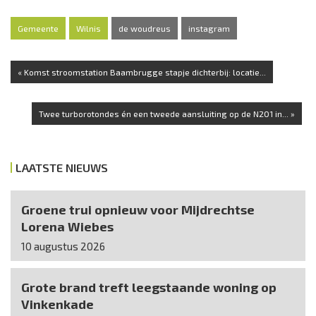
Gemeente
Wilnis
de woudreus
instagram
« Komst stroomstation Baambrugge stapje dichterbij: locatie...
Twee turborotondes én een tweede aansluiting op de N201 in... »
LAATSTE NIEUWS
Groene trui opnieuw voor Mijdrechtse
Lorena Wiebes
10 augustus 2026
Grote brand treft leegstaande woning op
Vinkenkade