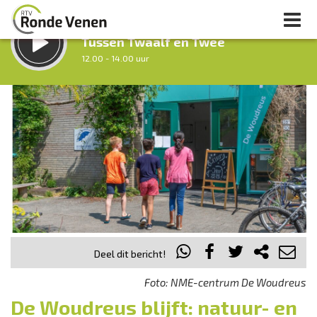
LUISTER LIVE:
Tussen Twaalf en Twee
12.00 - 14.00 uur
STRAKS:
Middag Venen
14.00 - 18.00 uur
uur 1 van 0
Vorig uur
Volgend uur
Inklappen
Deel dit bericht!
Foto: NME-centrum De Woudreus
De Woudreus blijft: natuur- en