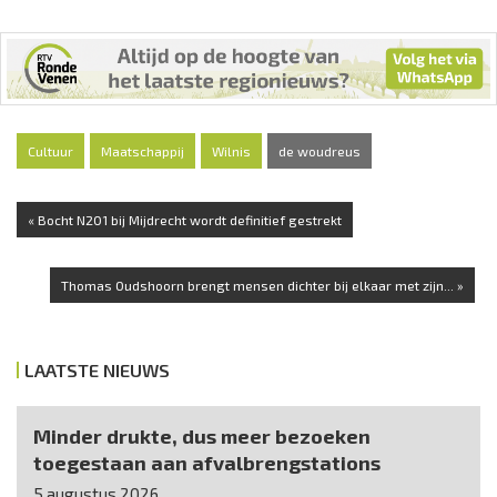
Cultuur
Maatschappij
Wilnis
de woudreus
« Bocht N201 bij Mijdrecht wordt definitief gestrekt
Thomas Oudshoorn brengt mensen dichter bij elkaar met zijn... »
LAATSTE NIEUWS
Minder drukte, dus meer bezoeken
toegestaan aan afvalbrengstations
5 augustus 2026