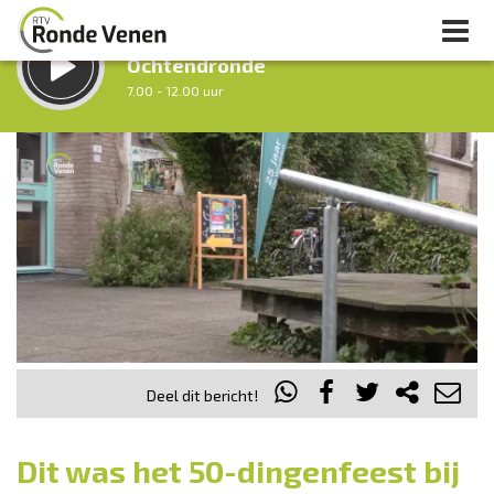
LUISTER LIVE:
Ochtendronde
7.00 - 12.00 uur
STRAKS:
Tussen Twaalf en Twee
12.00 - 14.00 uur
uur 1 van 0
Vorig uur
Volgend uur
Inklappen
Deel dit bericht!
Dit was het 50-dingenfeest bij