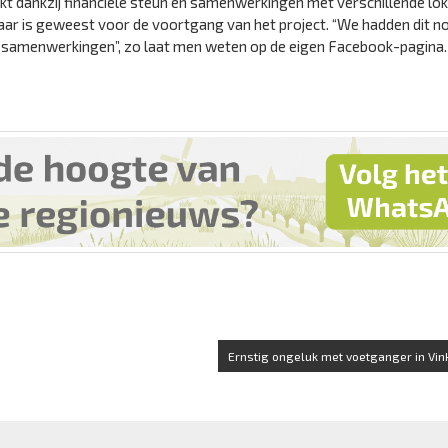
akt dankzij financiële steun en samenwerkingen met verschillende lok
baar is geweest voor de voortgang van het project. “We hadden dit no
en samenwerkingen”, zo laat men weten op de eigen Facebook-pagina.
Ernstig ongeluk met voetganger in Vin