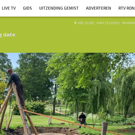
LIVE TV
GIDS
UITZENDING GEMIST
ADVERTEREN
RTV RO
ABCOUDE
·
AMSTELHOEK
·
BAAMB
g date