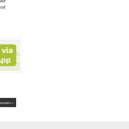
ale
oit
keveen »