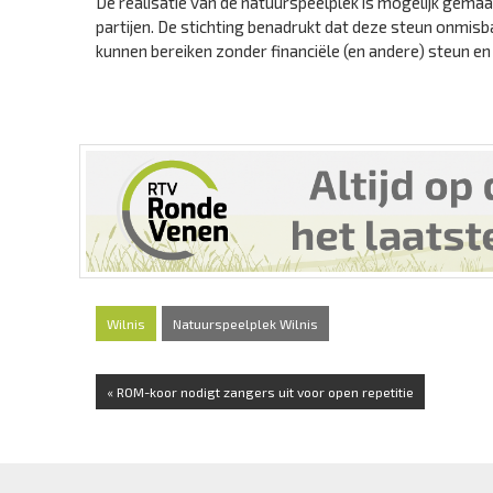
De realisatie van de natuurspeelplek is mogelijk gema
partijen. De stichting benadrukt dat deze steun onmis
kunnen bereiken zonder financiële (en andere) steun 
Wilnis
Natuurspeelplek Wilnis
« ROM-koor nodigt zangers uit voor open repetitie