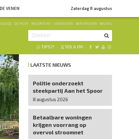
NDE VENEN
Zaterdag 8 augustus
RUGGE
·
DE HOEF
·
MIJDRECHT
·
VINKEVEEN
·
WAVERVEEN
·
WILNIS
TIPS?!
·
105.6 FM
·
Je luistert nu naar
uur 1 van 0
LAATSTE NIEUWS
«
Vorig uur
Volgend uur
»
Politie onderzoekt
steekpartij Aan het Spoor
8 augustus 2026
Betaalbare woningen
krijgen voorrang op
overvol stroomnet