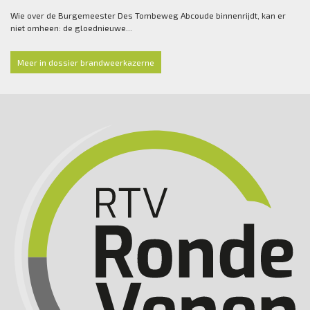
Wie over de Burgemeester Des Tombeweg Abcoude binnenrijdt, kan er
niet omheen: de gloednieuwe...
Meer in dossier brandweerkazerne