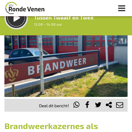
LUISTER LIVE:
Tussen Twaalf en Twee
12.00 - 14.00 uur
STRAKS:
Middag Venen
14.00 - 18.00 uur
uur 1 van 0
Vorig uur
Volgend uur
Inklappen
Deel dit bericht!
Brandweerkazernes als