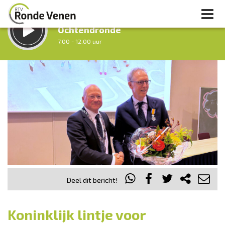
LUISTER LIVE:
Ochtendronde
7.00 - 12.00 uur
STRAKS:
Tussen Twaalf en Twee
12.00 - 14.00 uur
uur 1 van 0
Vorig uur
Volgend uur
Inklappen
Deel dit bericht!
Koninklijk lintje voor