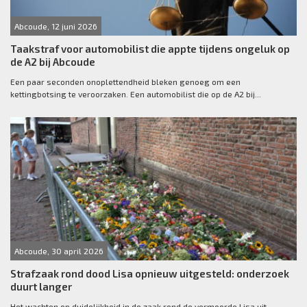
Abcoude, 12 juni 2026
Taakstraf voor automobilist die appte tijdens ongeluk op
de A2 bij Abcoude
Een paar seconden onoplettendheid bleken genoeg om een
kettingbotsing te veroorzaken. Een automobilist die op de A2 bij...
Abcoude, 30 april 2026
Strafzaak rond dood Lisa opnieuw uitgesteld: onderzoek
duurt langer
Het wachten op duidelijkheid in de zaak rond de vermoorde Lisa uit