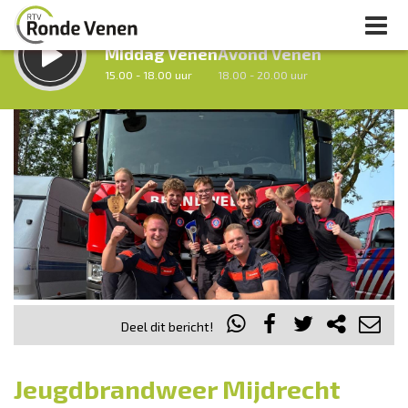
LUISTER LIVE:
STRAKS:
Middag Venen
Avond Venen
15.00 - 18.00 uur
18.00 - 20.00 uur
uur 1 van 0
Vorig uur
Volgend uur
Inklappen
Deel dit bericht!
Jeugdbrandweer Mijdrecht