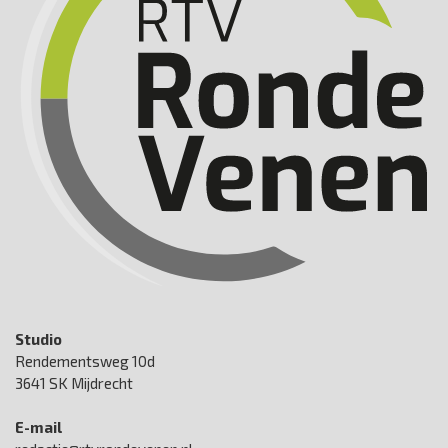
Studio
Rendementsweg 10d
3641 SK Mijdrecht
E-mail