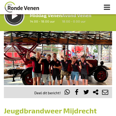
LUISTER LIVE:
STRAKS:
Middag Venen
Avond Venen
14.00 - 18.00 uur
18.00 - 0.00 uur
uur 1 van 0
Vorig uur
Volgend uur
Inklappen
Deel dit bericht!
Jeugdbrandweer Mijdrecht