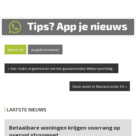
Mijdrecht
jeugdbrandweer
« Vier clubs organiseren eerste gezamenlijke Watersportdag...
Deze week in Nieuwsronde 24 »
LAATSTE NIEUWS
Betaalbare woningen krijgen voorrang op
overvol stroomnet