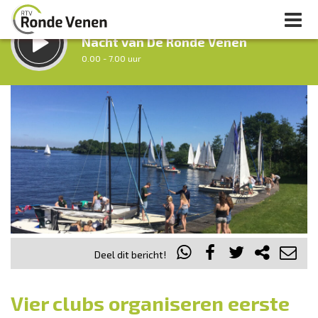
LUISTER LIVE:
Nacht van De Ronde Venen
0.00 - 7.00 uur
STRAKS:
Ochtendronde
7.00 - 9.00 uur
uur 1 van 0
Vorig uur
Volgend uur
Inklappen
Deel dit bericht!
Vier clubs organiseren eerste