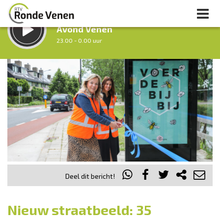
LUISTER LIVE:
Avond Venen
23.00 - 0.00 uur
STRAKS:
Nacht van De Ronde Venen
0.00 - 7.00 uur
uur 1 van 0
Vorig uur
Volgend uur
Inklappen
Deel dit bericht!
Nieuw straatbeeld: 35