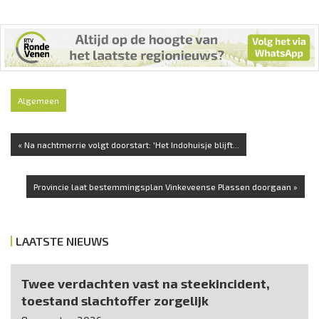
Algemeen
« Na nachtmerrie volgt doorstart: 'Het Indohuisje blijft...
Provincie laat bestemmingsplan Vinkeveense Plassen doorgaan »
LAATSTE NIEUWS
Twee verdachten vast na steekincident,
toestand slachtoffer zorgelijk