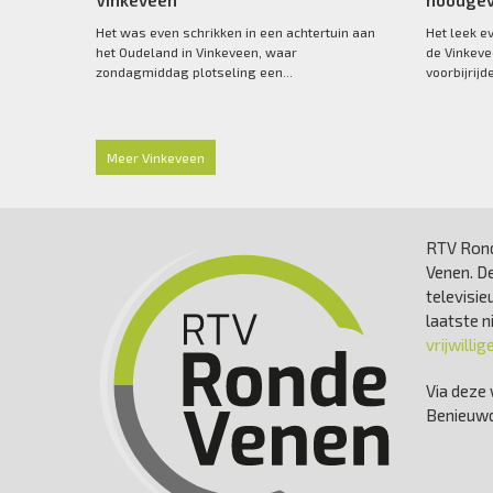
Vinkeveen
noodgeva
Het was even schrikken in een achtertuin aan
Het leek e
het Oudeland in Vinkeveen, waar
de Vinkeve
zondagmiddag plotseling een...
voorbijrijd
Meer Vinkeveen
RTV Rond
Venen. De
televisie
laatste 
vrijwillig
Via deze 
Benieuwd