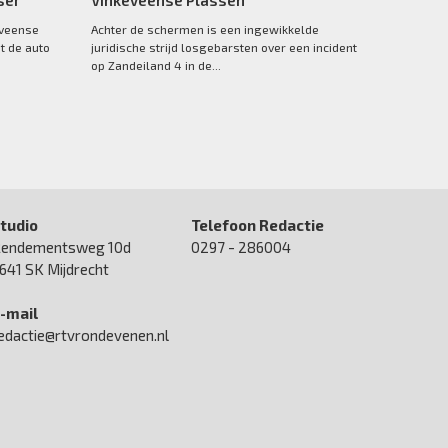
ser
Vinkeveense Plassen
eveense
Achter de schermen is een ingewikkelde
t de auto
juridische strijd losgebarsten over een incident
op Zandeiland 4 in de...
tudio
Telefoon Redactie
endementsweg 10d
0297 - 286004
641 SK Mijdrecht
-mail
edactie@rtvrondevenen.nl