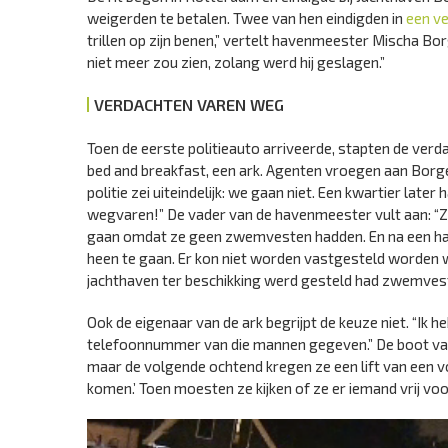
weigerden te betalen. Twee van hen eindigden in
een ve
trillen op zijn benen,” vertelt havenmeester Mischa Borge
niet meer zou zien, zolang werd hij geslagen.”
VERDACHTEN VAREN WEG
Toen de eerste politieauto arriveerde, stapten de ver
bed and breakfast, een ark. Agenten vroegen aan Borger
politie zei uiteindelijk: we gaan niet. Een kwartier lat
wegvaren!” De vader van de havenmeester vult aan: “Ze
gaan omdat ze geen zwemvesten hadden. En na een half u
heen te gaan. Er kon niet worden vastgesteld worden wi
jachthaven ter beschikking werd gesteld had zwemvest
Ook de eigenaar van de ark begrijpt de keuze niet. “Ik h
telefoonnummer van die mannen gegeven.” De boot van
maar de volgende ochtend kregen ze een lift van een voo
komen.’ Toen moesten ze kijken of ze er iemand vrij voo