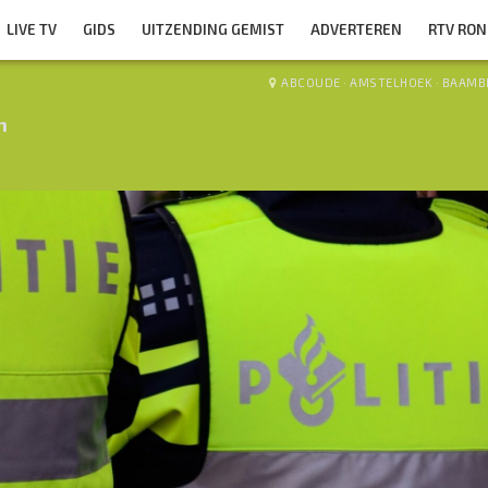
LIVE TV
GIDS
UITZENDING GEMIST
ADVERTEREN
RTV RO
ABCOUDE
·
AMSTELHOEK
·
BAAMB
n