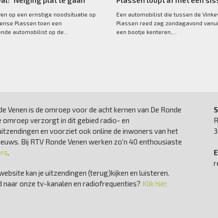
l: "Neiging plat te gaan"
Plassen loopt af met een sis
ven op een ernstige noodsituatie op
Een automobilist die tussen de Vink
ense Plassen toen een
Plassen reed zag zondagavond vanui
ende automobilist op de...
een bootje kenteren,...
e Venen is de omroep voor de acht kernen van De Ronde
S
 omroep verzorgt in dit gebied radio- en
R
uitzendingen en voorziet ook online de inwoners van het
3
nieuws. Bij RTV Ronde Venen werken zo'n 40 enthousiaste
ers
.
E
r
website kan je uitzendingen (terug)kijken en luisteren.
 naar onze tv-kanalen en radiofrequenties?
Klik hier.