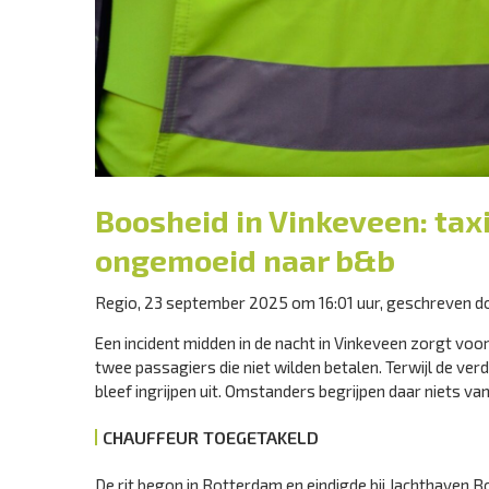
Boosheid in Vinkeveen: ta
ongemoeid naar b&b
Regio, 23 september 2025 om 16:01 uur, geschreven do
Een incident midden in de nacht in Vinkeveen zorgt vo
twee passagiers die niet wilden betalen. Terwijl de ve
bleef ingrijpen uit. Omstanders begrijpen daar niets van
CHAUFFEUR TOEGETAKELD
De rit begon in Rotterdam en eindigde bij Jachthaven