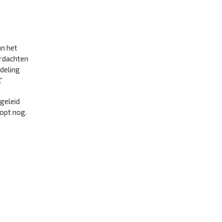
an het
erdachten
deling
”
 geleid
oopt nog.