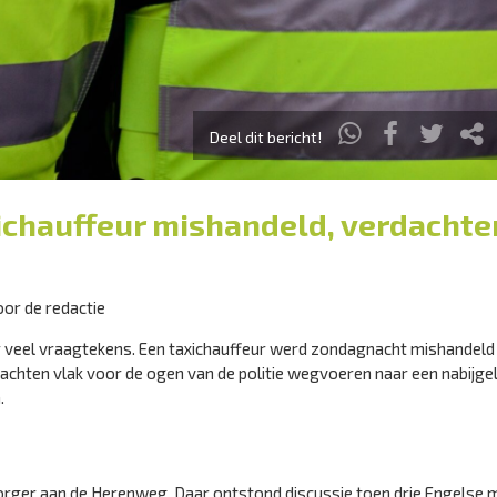
Deel dit bericht!
xichauffeur mishandeld, verdachte
or de redactie
or veel vraagtekens. Een taxichauffeur werd zondagnacht mishandeld
rdachten vlak voor de ogen van de politie wegvoeren naar een nabijge
.
 Borger aan de Herenweg. Daar ontstond discussie toen drie Engelse