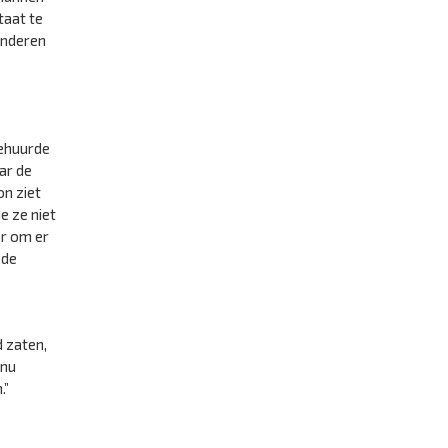
taat te
kinderen
gehuurde
ar de
on ziet
e ze niet
er om er
 de
 zaten,
 nu
.”