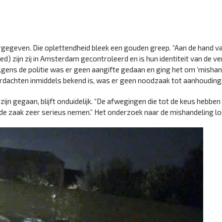
gegeven. Die oplettendheid bleek een gouden greep. “Aan de hand v
) zijn zij in Amsterdam gecontroleerd en is hun identiteit van de v
lgens de politie was er geen aangifte gedaan en ging het om ‘mishan
 verdachten inmiddels bekend is, was er geen noodzaak tot aanhouding.
ijn gegaan, blijft onduidelijk. “De afwegingen die tot de keus hebben
e de zaak zeer serieus nemen.” Het onderzoek naar de mishandeling l