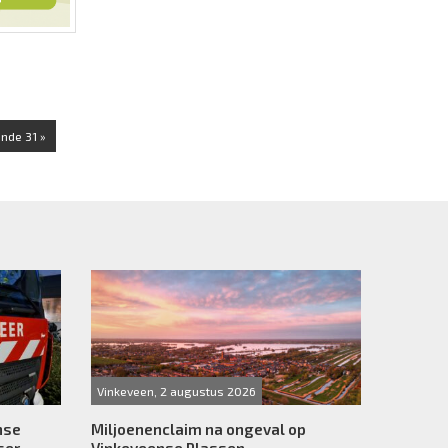
nde 31 »
Vinkeveen, 2 augustus 2026
nse
Miljoenenclaim na ongeval op