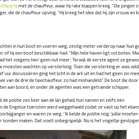
chtpartij
met de chauffeur, waar hij rake klappen kreeg. “Die jongen s
r, die de chauffeur opving. “Hij kreeg het idee dat hij zijn vrouw en 
dachten in hun boot en voeren weg, zestig meter verderop naar hun 
 of hij een boot beschikbaar had. “Mijn hele haven ligt vol boten. Ma
er had het volgens hen ‘geen nut meer’. Terwijl de eerste agent ze gewo
 moesten wachten op versterking. Toen die versterking er was wild
ur discussiëren ging het licht in de ark uit en had het geen zin me
e van de drie de taxichauffeur zo had mishandeld.” De boot die door
en aan boord, en onder de agenten was een getrainde schipper.
eb de politie zes keer aan de lijn gehad, hun namen en zelfs een
 de Engelse toeristen werd weggehaald zodat ze vast op het eiland
rbijganger en waren ze weg. “Ik belde de politie nog: ‘jullie moeten
r konden maken. Dat voelt onbegrijpelijk. Nu is het vogeltje gevlogen