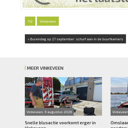
112
Vinkeveen
« Burendag op 27 september: schuif aan in de buurtkamers
MEER VINKEVEEN
Vinkeveen, 9 augustus 2026
Vinkevee
Snelle blusactie voorkomt erger in
Omslaan 