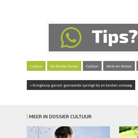
Cultuur
De Ronde Venen
Cultuur
denk en dineer
« Kringkoop gered: gemeente springt bij en kosten omlaag
MEER IN DOSSIER CULTUUR