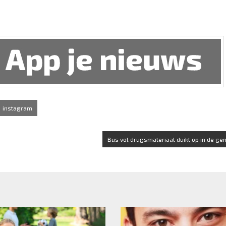
instagram
Bus vol drugsmateriaal duikt op in de ge