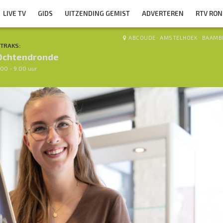
LIVE TV
GIDS
UITZENDING GEMIST
ADVERTEREN
RTV RO
ABCOUDE
·
AMSTELHOEK
·
BAAMB
TRAKS:
Ochtendronde
.00 - 9.00 uur