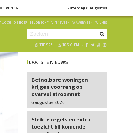
NDE VENEN
Zaterdag 8 augustus
RUGGE
·
DE HOEF
·
MIJDRECHT
·
VINKEVEEN
·
WAVERVEEN
·
WILNIS
TIPS?!
·
105.6 FM
·
Je luistert nu naar
uur 1 van 0
LAATSTE NIEUWS
«
Vorig uur
Volgend uur
»
Betaalbare woningen
krijgen voorrang op
overvol stroomnet
6 augustus 2026
Strikte regels en extra
toezicht bij komende