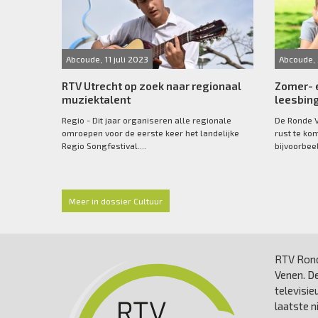
Abcoude, 11 juli 2023
Abcoude, 
RTV Utrecht op zoek naar regionaal
Zomer- 
muziektalent
leesbing
Regio - Dit jaar organiseren alle regionale
De Ronde V
omroepen voor de eerste keer het landelijke
rust te ko
Regio Songfestival....
bijvoorbeel
Meer in dossier Cultuur
RTV Rond
Venen. De
televisie
laatste 