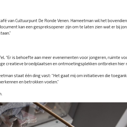
rcafé van Cultuurpunt De Ronde Venen. Hameetman wil het bovendie
cument kan een gespreksopener zijn om te laten zien wat er bij jo
taan.”
l. “Er is behoefte aan meer evenementen voor jongeren, ruimte voo
ige creatieve broedplaatsen en ontmoetingsplekken ontbreken hier 
man staat één ding vast: “Het gaat mij om initiatieven die toeganke
n herkennen en betrokken voelen.”
n.