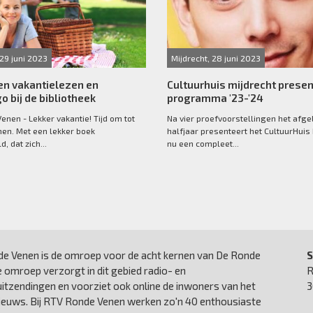
29 juni 2023
Mijdrecht, 28 juni 2023
en vakantielezen en
Cultuurhuis mijdrecht presen
o bij de bibliotheek
programma '23-'24
enen - Lekker vakantie! Tijd om tot
Na vier proefvoorstellingen het afg
men. Met een lekker boek
halfjaar presenteert het CultuurHuis
d, dat zich...
nu een compleet...
e Venen is de omroep voor de acht kernen van De Ronde
S
 omroep verzorgt in dit gebied radio- en
R
uitzendingen en voorziet ook online de inwoners van het
3
nieuws. Bij RTV Ronde Venen werken zo'n 40 enthousiaste