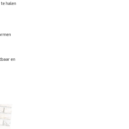
 te halen
vormen
tbaar en