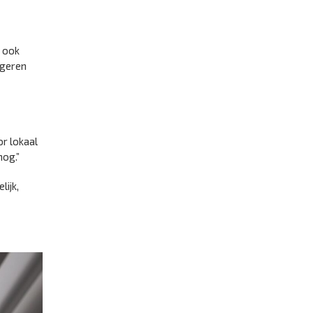
n ook
ngeren
r lokaal
nog.”
lijk,