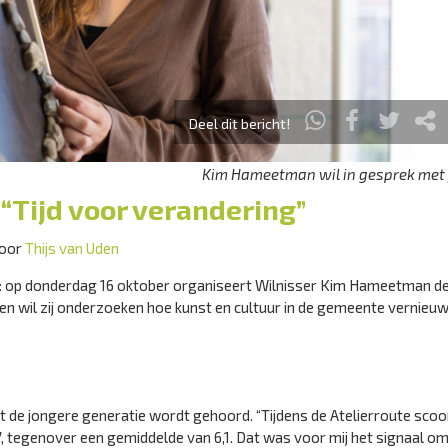
Deel dit bericht!
Kim Hameetman wil in gesprek met
 “Tijd voor verandering”
door
Thijs van Uden
eën: op donderdag 16 oktober organiseert Wilnisser Kim Hameetman d
 wil zij onderzoeken hoe kunst en cultuur in de gemeente vernieu
at de jongere generatie wordt gehoord. “Tijdens de Atelierroute sco
, tegenover een gemiddelde van 6,1. Dat was voor mij het signaal om 