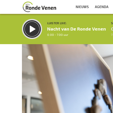
NIEUWS
AGENDA
LUISTER LIVE:
S
Nacht van De Ronde Venen
0.00 - 7.00 uur
7
Inklappen