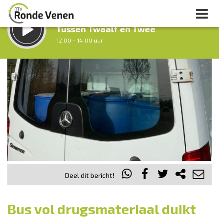
LUISTER LIVE:
Tussen Twaalf en Twee
12.00 - 14.00 uur
STRAKS:
Middag Venen
14.00 - 18.00 uur
uur 1 van 0
Vorig uur
Volgend uur
Inklappen
Deel dit bericht!
Bus vol drugsmateriaal duikt