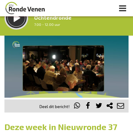
LUISTER LIVE:
Ochtendronde
7.00 - 12.00 uur
STRAKS:
Tussen Twaalf en Twee
12.00 - 14.00 uur
uur 1 van 0
Vorig uur
Volgend uur
Inklappen
Deel dit bericht!
Deze week in Nieuwronde 37