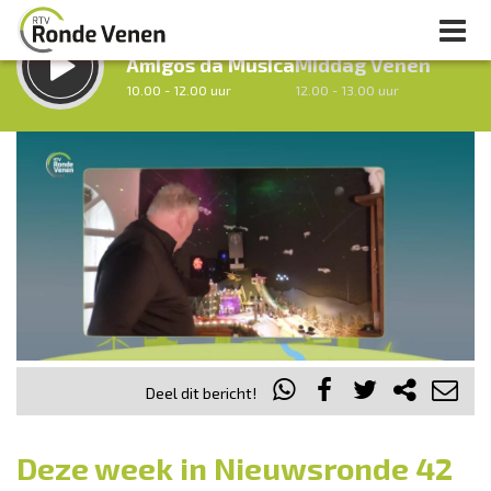
LUISTER LIVE:
STRAKS:
Amigos da Musica
Middag Venen
10.00 - 12.00 uur
12.00 - 13.00 uur
uur 1 van 0
Vorig uur
Volgend uur
Inklappen
Deel dit bericht!
Deze week in Nieuwsronde 42