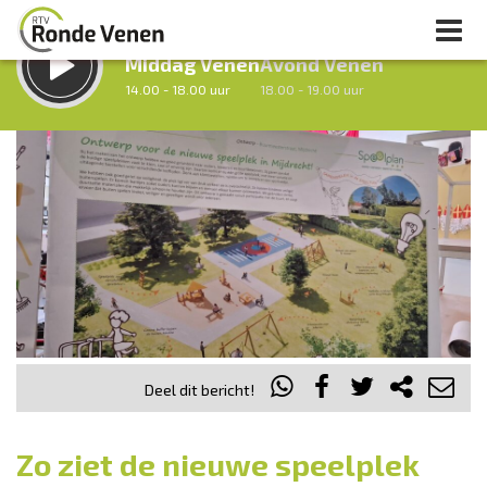
LUISTER LIVE:
STRAKS:
Middag Venen
Avond Venen
14.00 - 18.00 uur
18.00 - 19.00 uur
uur 1 van 0
Vorig uur
Volgend uur
Inklappen
Deel dit bericht!
Zo ziet de nieuwe speelplek