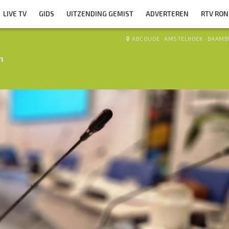
LIVE TV
GIDS
UITZENDING GEMIST
ADVERTEREN
RTV RO
ABCOUDE
·
AMSTELHOEK
·
BAAMB
n