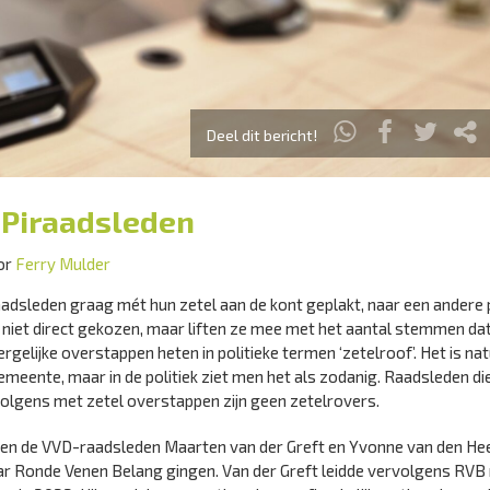
Deel dit bericht!
e Piraadsleden
or
Ferry Mulder
dsleden graag mét hun zetel aan de kont geplakt, naar een andere p
n niet direct gekozen, maar liften ze mee met het aantal stemmen da
gelijke overstappen heten in politieke termen ‘zetelroof’. Het is natu
gemeente, maar in de politiek ziet men het als zodanig. Raadsleden d
lgens met zetel overstappen zijn geen zetelrovers.
oen de VVD-raadsleden Maarten van der Greft en Yvonne van den Hee
r Ronde Venen Belang gingen. Van der Greft leidde vervolgens RVB