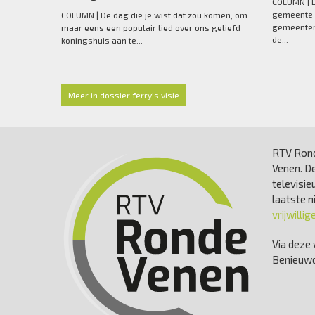
COLUMN | D
gemeente 
COLUMN | De dag die je wist dat zou komen, om
gemeenter
maar eens een populair lied over ons geliefd
de...
koningshuis aan te...
Meer in dossier ferry's visie
RTV Rond
Venen. De
televisie
laatste 
vrijwillig
Via deze 
Benieuwd