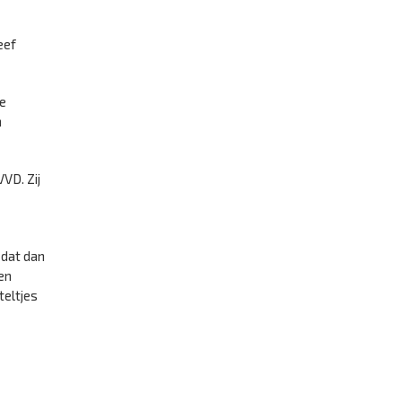
eef
ke
n
VD. Zij
 dat dan
ren
teltjes