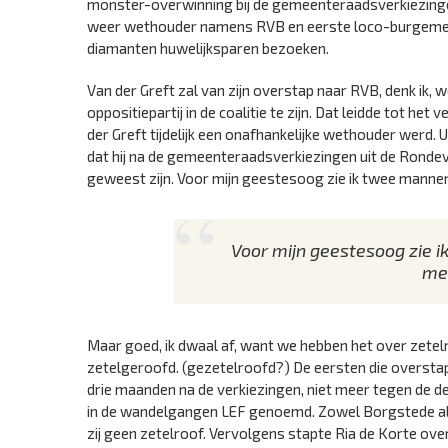
monster-overwinning bij de gemeenteraadsverkiezinge
weer wethouder namens RVB en eerste loco-burgemeester
diamanten huwelijksparen bezoeken.
Van der Greft zal van zijn overstap naar RVB, denk i
oppositiepartij in de coalitie te zijn. Dat leidde tot h
der Greft tijdelijk een onafhankelijke wethouder werd.
dat hij na de gemeenteraadsverkiezingen uit de Rondeve
geweest zijn. Voor mijn geestesoog zie ik twee mannen 
Voor mijn geestesoog zie i
mes
Maar goed, ik dwaal af, want we hebben het over zetel
zetelgeroofd. (gezetelroofd?) De eersten die oversta
drie maanden na de verkiezingen, niet meer tegen de de b
in de wandelgangen LEF genoemd. Zowel Borgstede a
zij geen zetelroof. Vervolgens stapte Ria de Korte ove