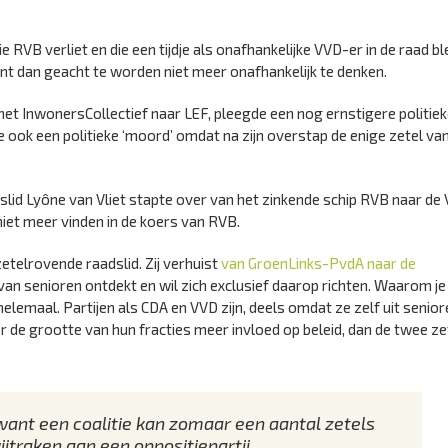
VB verliet en die een tijdje als onafhankelijke VVD-er in de raad bl
hijnt dan geacht te worden niet meer onafhankelijk te denken.
n het InwonersCollectief naar LEF, pleegde een nog ernstigere politie
e ook een politieke ‘moord’ omdat na zijn overstap de enige zetel va
id Lyône van Vliet stapte over van het zinkende schip RVB naar de V
iet meer vinden in de koers van RVB.
etelrovende raadslid. Zij verhuist
van GroenLinks-PvdA naar de
van senioren ontdekt en wil zich exclusief daarop richten. Waarom je
 helemaal. Partijen als CDA en VVD zijn, deels omdat ze zelf uit senio
 de grootte van hun fracties meer invloed op beleid, dan de twee ze
, want een coalitie kan zomaar een aantal zetels
ijtraken aan een oppositiepartij.