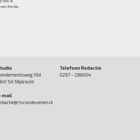
 heb ik
e van Ronde
tudio
Telefoon Redactie
endementsweg 10d
0297 - 286004
641 SK Mijdrecht
-mail
edactie@rtvrondevenen.nl