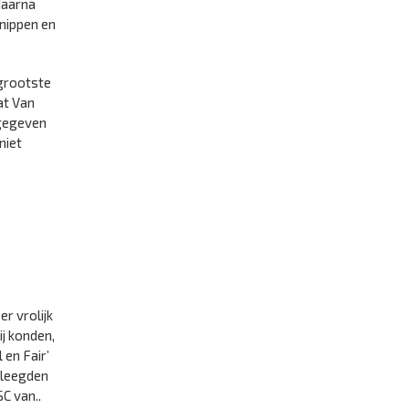
daarna
knippen en
 grootste
at Van
ngegeven
niet
r vrolijk
j konden,
 en Fair’
pleegden
C van..