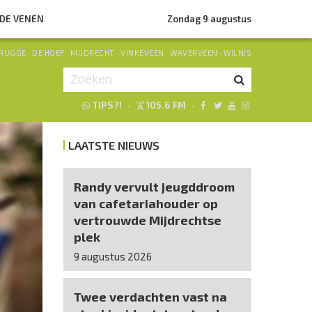
NDE VENEN
Zondag 9 augustus
RUGGE
·
DE HOEF
·
MIJDRECHT
·
VINKEVEEN
·
WAVERVEEN
·
WILNIS
TIPS?!
·
105.6 FM
·
Je luistert nu naar
uur 1 van 0
LAATSTE NIEUWS
«
Vorig uur
Volgend uur
»
Randy vervult jeugddroom
van cafetariahouder op
vertrouwde Mijdrechtse
plek
9 augustus 2026
Twee verdachten vast na