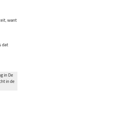
teit, want
s dat
ng in De
ht in de