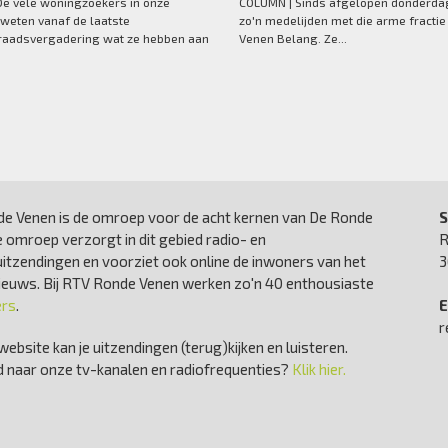
e vele woningzoekers in onze
COLUMN | Sinds afgelopen donderdag
weten vanaf de laatste
zo'n medelijden met die arme fracti
aadsvergadering wat ze hebben aan
Venen Belang. Ze...
e Venen is de omroep voor de acht kernen van De Ronde
S
 omroep verzorgt in dit gebied radio- en
R
uitzendingen en voorziet ook online de inwoners van het
3
nieuws. Bij RTV Ronde Venen werken zo'n 40 enthousiaste
ers
.
E
r
website kan je uitzendingen (terug)kijken en luisteren.
 naar onze tv-kanalen en radiofrequenties?
Klik hier.