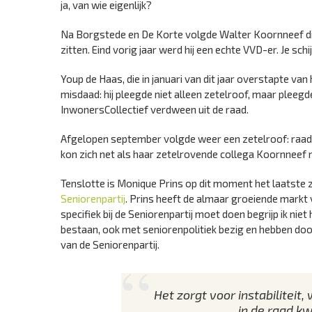
ja, van wie eigenlijk?
Na Borgstede en De Korte volgde Walter Koornneef die R
zitten. Eind vorig jaar werd hij een echte VVD-er. Je sc
Youp de Haas, die in januari van dit jaar overstapte va
misdaad: hij pleegde niet alleen zetelroof, maar pleegd
InwonersCollectief verdween uit de raad.
Afgelopen september volgde weer een zetelroof: raadsl
kon zich net als haar zetelrovende collega Koornneef n
Tenslotte is Monique Prins op dit moment het laatste z
Seniorenpartij
. Prins heeft de almaar groeiende markt 
specifiek bij de Seniorenpartij moet doen begrijp ik niet
bestaan, ook met seniorenpolitiek bezig en hebben door
van de Seniorenpartij.
Het zorgt voor instabiliteit
in de raad kw