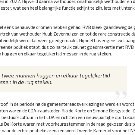
n in 2022. Hij werd daarna wethouder, onafhankelijk wethouder en 
, wat een heel belangrijke functie schijnt te zijn, iets met linten
k, wel eens benauwde dromen hebben gehad. RVB bleek gaandeweg de
et vertrek van wethouder Huub Zevenhuizen en tot de rare constructie d
 Uiteindelijk werd dat weer goedgemaakt. Hij heeft overigens wel aa
ense politiek stapt, dus zo hartelijk zal het goedmakertje met RVB 
huggen en elkaar tegelijkertijd messen in de rug steken.
k twee mannen huggen en elkaar tegelijkertijd
sen in de rug steken.
roof. In de periode na de gemeenteraadsverkiezingen werd en wordt e
pten waren de CDA-raadsleden Ria de Korte en Simone Borgstede. Zi
estuurscultuur in het CDA en richtten een nieuw partijtje op: ‘Lokaal
ls De Korte waren met voorkeursstemmen in de raad gekozen dus 
r naar de echte politieke arena en werd Tweede Kamerlid voor het NS