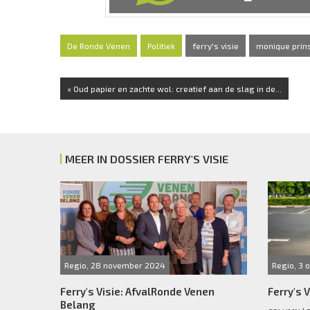
De Ronde Venen
Politiek
ferry's visie
monique prin
« Oud papier en zachte wol: creatief aan de slag in de...
MEER IN DOSSIER FERRY'S VISIE
Regio, 28 november 2024
Regio, 3 
Ferry's Visie: AfvalRonde Venen
Ferry's 
Belang