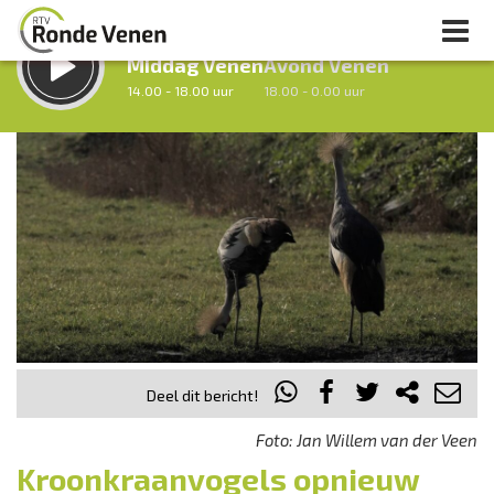
LUISTER LIVE:
STRAKS:
Middag Venen
Avond Venen
14.00 - 18.00 uur
18.00 - 0.00 uur
uur 1 van 0
Vorig uur
Volgend uur
Inklappen
Deel dit bericht!
Foto: Jan Willem van der Veen
Kroonkraanvogels opnieuw