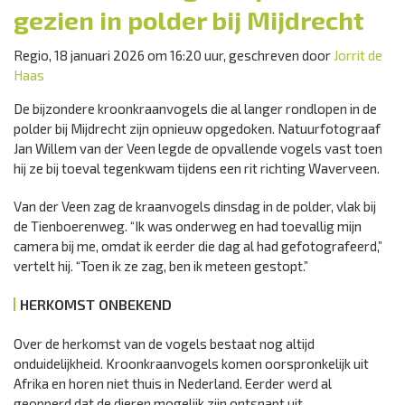
gezien in polder bij Mijdrecht
Regio, 18 januari 2026 om 16:20 uur, geschreven door
Jorrit de
Haas
De bijzondere kroonkraanvogels die al langer rondlopen in de
polder bij Mijdrecht zijn opnieuw opgedoken. Natuurfotograaf
Jan Willem van der Veen legde de opvallende vogels vast toen
hij ze bij toeval tegenkwam tijdens een rit richting Waverveen.
Van der Veen zag de kraanvogels dinsdag in de polder, vlak bij
de Tienboerenweg. “Ik was onderweg en had toevallig mijn
camera bij me, omdat ik eerder die dag al had gefotografeerd,”
vertelt hij. “Toen ik ze zag, ben ik meteen gestopt.”
HERKOMST ONBEKEND
Over de herkomst van de vogels bestaat nog altijd
onduidelijkheid. Kroonkraanvogels komen oorspronkelijk uit
Afrika en horen niet thuis in Nederland. Eerder werd al
geopperd dat de dieren mogelijk zijn ontsnapt uit