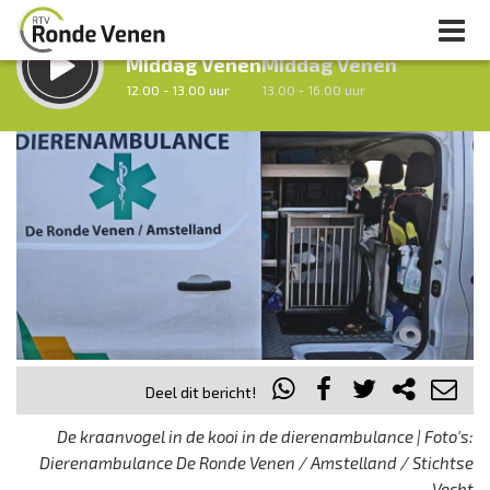
LUISTER LIVE:
STRAKS:
Middag Venen
Middag Venen
12.00 - 13.00 uur
13.00 - 16.00 uur
uur 1 van 0
Vorig uur
Volgend uur
Inklappen
Deel dit bericht!
De kraanvogel in de kooi in de dierenambulance | Foto's:
Dierenambulance De Ronde Venen / Amstelland / Stichtse
Vecht