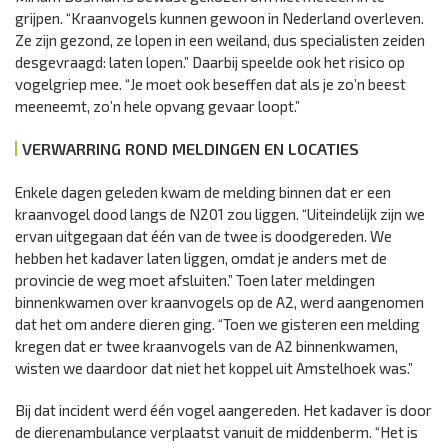
grijpen. “Kraanvogels kunnen gewoon in Nederland overleven.
Ze zijn gezond, ze lopen in een weiland, dus specialisten zeiden
desgevraagd: laten lopen.” Daarbij speelde ook het risico op
vogelgriep mee. “Je moet ook beseffen dat als je zo’n beest
meeneemt, zo’n hele opvang gevaar loopt.”
VERWARRING ROND MELDINGEN EN LOCATIES
Enkele dagen geleden kwam de melding binnen dat er een
kraanvogel dood langs de N201 zou liggen. “Uiteindelijk zijn we
ervan uitgegaan dat één van de twee is doodgereden. We
hebben het kadaver laten liggen, omdat je anders met de
provincie de weg moet afsluiten.” Toen later meldingen
binnenkwamen over kraanvogels op de A2, werd aangenomen
dat het om andere dieren ging. “Toen we gisteren een melding
kregen dat er twee kraanvogels van de A2 binnenkwamen,
wisten we daardoor dat niet het koppel uit Amstelhoek was.”
Bij dat incident werd één vogel aangereden. Het kadaver is door
de dierenambulance verplaatst vanuit de middenberm. “Het is