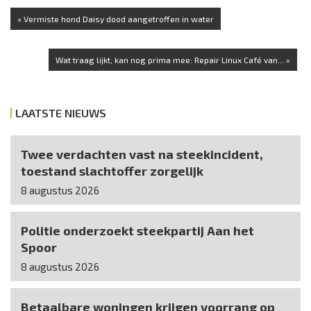
« Vermiste hond Daisy dood aangetroffen in water
Wat traag lijkt, kan nog prima mee: Repair Linux Café van... »
LAATSTE NIEUWS
Twee verdachten vast na steekincident,
toestand slachtoffer zorgelijk
8 augustus 2026
Politie onderzoekt steekpartij Aan het
Spoor
8 augustus 2026
Betaalbare woningen krijgen voorrang op