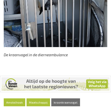
De kraanvogel in de dierneambulance
Amstelhoek
Maatschappij
kroonkraanvogel