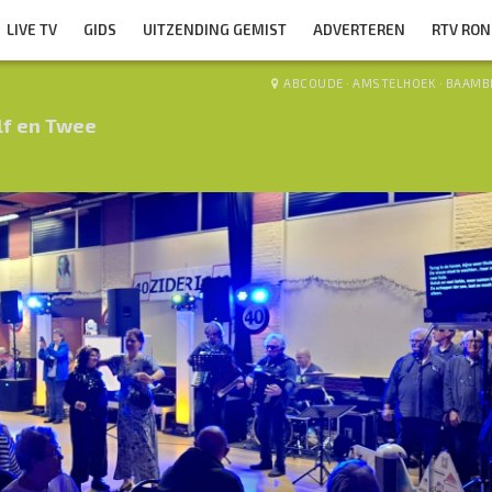
LIVE TV
GIDS
UITZENDING GEMIST
ADVERTEREN
RTV RO
ABCOUDE
·
AMSTELHOEK
·
BAAMB
lf en Twee