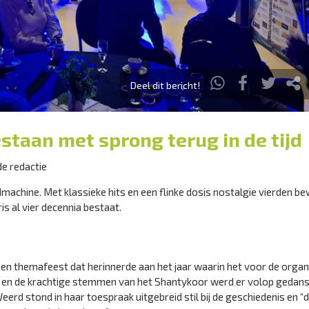
Deel dit bericht!
estaan met sprong terug in de tijd
de redactie
machine. Met klassieke hits en een flinke dosis nostalgie vierden b
s al vier decennia bestaat.
n themafeest dat herinnerde aan het jaar waarin het voor de organi
dj en de krachtige stemmen van het Shantykoor werd er volop gedans
rd stond in haar toespraak uitgebreid stil bij de geschiedenis en “