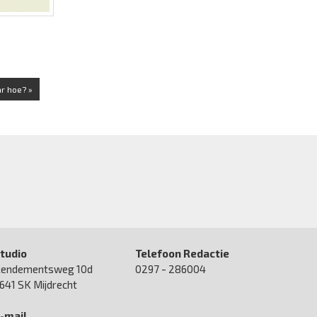
r hoe? »
tudio
Telefoon Redactie
endementsweg 10d
0297 - 286004
641 SK Mijdrecht
-mail