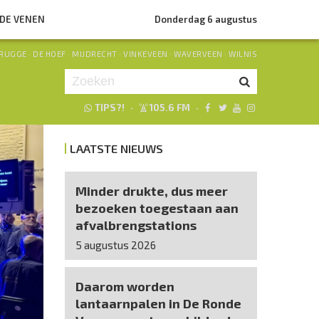
NDE VENEN
Donderdag 6 augustus
RUGGE
·
DE HOEF
·
MIJDRECHT
·
VINKEVEEN
·
WAVERVEEN
·
WILNIS
TIPS?!
·
105.6 FM
·
Je luistert nu naar
uur 1 van 0
LAATSTE NIEUWS
«
Vorig uur
Volgend uur
»
Minder drukte, dus meer
bezoeken toegestaan aan
afvalbrengstations
5 augustus 2026
Daarom worden
lantaarnpalen in De Ronde