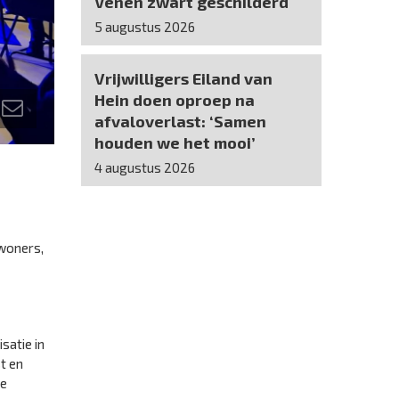
Venen zwart geschilderd
5 augustus 2026
Vrijwilligers Eiland van
Hein doen oproep na
afvaloverlast: ‘Samen
houden we het mooi’
4 augustus 2026
ewoners,
satie in
t en
de