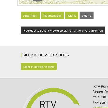
Algemeen
Maatschappij
Wilnis
zideris
« Verdachte bekent moord op Lisa en andere verdenkingen
MEER IN DOSSIER ZIDERIS
Meer in dossier zideris
RTV Rond
Venen. De
televisie
laatste 
vrijwillig