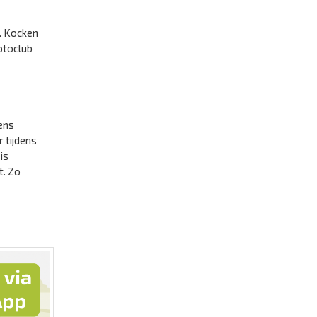
t. Kocken
otoclub
ens
r tijdens
is
t. Zo