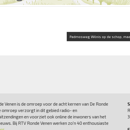
Padmosweg Wilnis op de schop, maa
e Venen is de omroep voor de acht kernen van De Ronde
S
 omroep verzorgt in dit gebied radio- en
R
uitzendingen en voorziet ook online de inwoners van het
3
nieuws. Bij RTV Ronde Venen werken zo'n 40 enthousiaste
ers
.
E