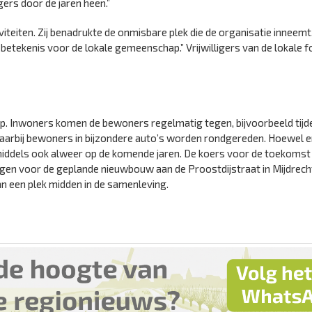
gers door de jaren heen.”
iteiten. Zij benadrukte de onmisbare plek die de organisatie inneem
 betekenis voor de lokale gemeenschap.” Vrijwilligers van de lokale f
p. Inwoners komen de bewoners regelmatig tegen, bijvoorbeeld tijd
t, waarbij bewoners in bijzondere auto’s worden rondgereden. Hoewel e
nmiddels ook alweer op de komende jaren. De koers voor de toekomst 
ngen voor de geplande nieuwbouw aan de Proostdijstraat in Mijdrech
aan een plek midden in de samenleving.