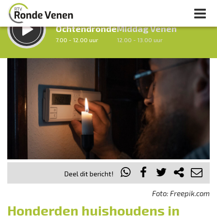
LUISTER LIVE:
STRAKS:
Ochtendronde
Middag Venen
7.00 - 12.00 uur
12.00 - 13.00 uur
uur 1 van 0
Vorig uur
Volgend uur
Inklappen
Deel dit bericht!
Foto: Freepik.com
Honderden huishoudens in