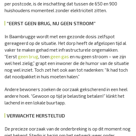
per postcode, is de inschatting dat tussen de 650 en 900
huishoudens momenteel zonder elektriciteit zitten.
“EERST GEEN BRUG, NU GEEN STROOM”
In Baambrugge wordt met een gezonde dosis zelfspot
gereageerd op de situatie. Het dorp heeft de afgelopen tijd al
vaker te maken gehad met infrastructurele ongemakken.
“Eerst
geen brug
, toen
geen gas
en nu geen stroom – we zijn
wel heel zielig,” grapt een inwoner die de humor van de situatie
nog wel inziet. Toch zet het ook aan tot nadenken: “Ik had toch
dat noodpakket in huis moeten halen.”
Andere bewoners zoeken de oorzaak gekscherend in een heel
andere hoek. “Gewoon op tijd je belasting betalen!” klinkt het
lachend in een lokale buurtapp.
VERWACHTE HERSTELTIJD
De precieze oorzaak van de onderbreking is op dit moment nog
niet bekend. Stedin is bezig om het netwerk weer onder