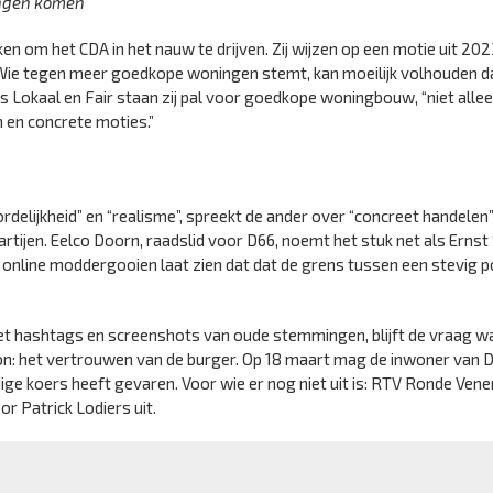
ingen komen
en om het CDA in het nauw te drijven. Zij wijzen op een motie uit 20
e tegen meer goedkope woningen stemt, kan moeilijk volhouden dat
ns Lokaal en Fair staan zij pal voor goedkope woningbouw, “niet allee
 en concrete moties.”
delijkheid” en “realisme”, spreekt de ander over “concreet handelen
artijen. Eelco Doorn, raadslid voor D66, noemt het stuk net als Ernst
 online moddergooien laat zien dat dat de grens tussen een stevig po
 met hashtags en screenshots van oude stemmingen, blijft de vraag wa
n: het vertrouwen van de burger. Op 18 maart mag de inwoner van 
ige koers heeft gevaren. Voor wie er nog niet uit is: RTV Ronde Ven
r Patrick Lodiers uit.