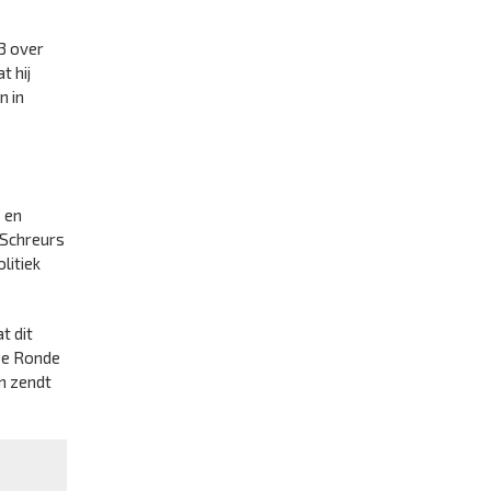
23 over
 hij
n in
” en
 Schreurs
litiek
t dit
De Ronde
en zendt