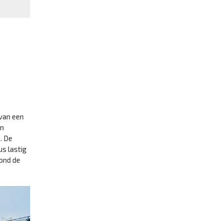
 van een
un
. De
us lastig
ond de