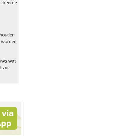
verkeerde
gehouden
et worden
euws wat
ls de