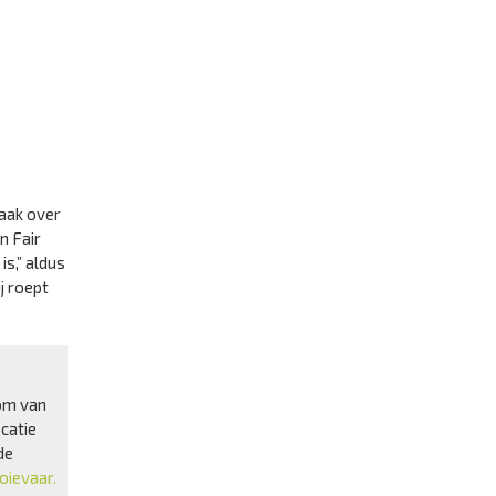
vaak over
n Fair
is,” aldus
j roept
som van
catie
de
oievaar.