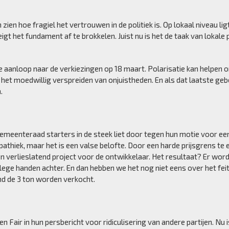
en hoe fragiel het vertrouwen in de politiek is. Op lokaal niveau ligt
t het fundament af te brokkelen. Juist nu is het de taak van lokale p
 de aanloop naar de verkiezingen op 18 maart. Polarisatie kan helpen 
ij het moedwillig verspreiden van onjuistheden. En als dat laatste ge
.
emeenteraad starters in de steek liet door tegen hun motie voor ee
thiek, maar het is een valse belofte. Door een harde prijsgrens te 
en verlieslatend project voor de ontwikkelaar. Het resultaat? Er wor
lege handen achter. En dan hebben we het nog niet eens over het feit
d de 3 ton worden verkocht.
n Fair in hun persbericht voor ridiculisering van andere partijen. Nu i