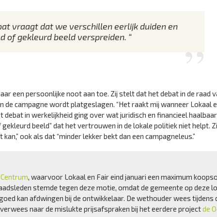
bat vraagt dat we verschillen eerlijk duiden en
 of gekleurd beeld verspreiden. “
r een persoonlijke noot aan toe. Zij stelt dat het debat in de raad 
t in de campagne wordt platgeslagen. “Het raakt mij wanneer Lokaal e
et debat in werkelijkheid ging over wat juridisch en financieel haalbaar 
gekleurd beeld” dat het vertrouwen in de lokale politiek niet helpt. Zi
iet kan,” ook als dat “minder lekker bekt dan een campagneleus.”
t-Centrum
, waarvoor Lokaal en Fair eind januari een maximum koop
aadsleden stemde tegen deze motie, omdat de gemeente op deze lo
t goed kan afdwingen bij de ontwikkelaar. De wethouder wees tijdens 
 verwees naar de mislukte prijsafspraken bij het eerdere project
de O