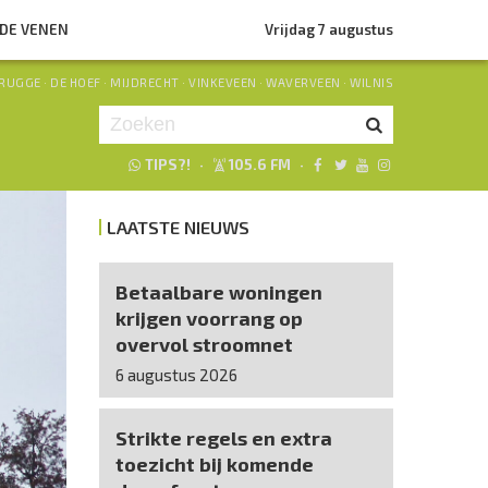
NDE VENEN
Vrijdag 7 augustus
RUGGE
·
DE HOEF
·
MIJDRECHT
·
VINKEVEEN
·
WAVERVEEN
·
WILNIS
TIPS?!
·
105.6 FM
·
Je luistert nu naar
uur 1 van 0
LAATSTE NIEUWS
«
Vorig uur
Volgend uur
»
Betaalbare woningen
krijgen voorrang op
overvol stroomnet
6 augustus 2026
Strikte regels en extra
toezicht bij komende