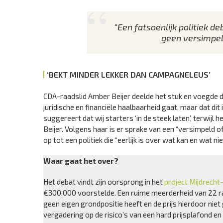
“Een fatsoenlijk politiek de
geen versimpeld
‘BEKT MINDER LEKKER DAN CAMPAGNELEUS’
CDA-raadslid Amber Beijer deelde het stuk en voegde daa
juridische en financiële haalbaarheid gaat, maar dat di
suggereert dat wij starters ‘in de steek laten’, terwijl h
Beijer. Volgens haar is er sprake van een “versimpeld of 
op tot een politiek die “eerlijk is over wat kan en wat n
Waar gaat het over?
Het debat vindt zijn oorsprong in het
project Mijdrech
€300.000 voorstelde. Een ruime meerderheid van 22 r
geen eigen grondpositie heeft en de prijs hierdoor nie
vergadering op de risico’s van een hard prijsplafond en