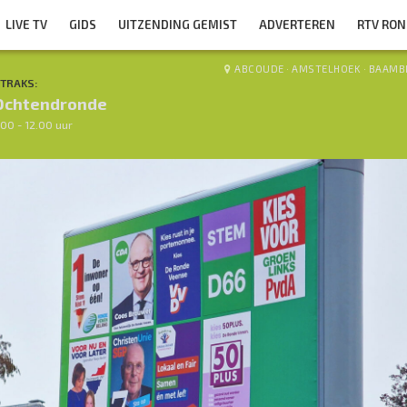
LIVE TV
GIDS
UITZENDING GEMIST
ADVERTEREN
RTV RO
ABCOUDE
·
AMSTELHOEK
·
BAAMB
TRAKS:
Ochtendronde
.00 - 12.00 uur