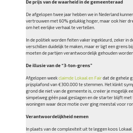
De prijs van de waarheid in de gemeenteraad
De afgelopen twee jaar hebben we in Nederland kunnen zi
vertrouwen met 60% gelukkig hoger, maar ook hier dreig
om het eerlijke verhaal te vertellen.
In de politiek worden feiten vaker ingekleurd, zeker in
verschillen duidelijk te maken, maar er ligt een grens b
moeten de partijen verantwoordelijk gehouden worden
De illusie van de “3-ton-grens”
Afgelopen week
claimde Lokaal en Fair
dat de gehele g
prijsplafond van €300.000 te stemmen. Het klinkt sympa
grond die niet van de gemeente is, creëer je mogelijk e
simpelweg géén paal geslagen en de starter blijft met 
woningen waar deze motie over ging meestal voor ron
Verantwoordelijkheid nemen
In plaats van de complexiteit uit te leggen koos Lokaal e