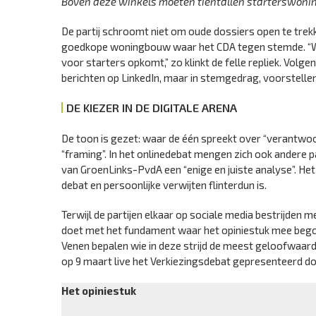
Boven deze winkels moeten tientallen starterswon
De partij schroomt niet om oude dossiers open te trekk
goedkope woningbouw waar het CDA tegen stemde. “Wi
voor starters opkomt,” zo klinkt de felle repliek. Volge
berichten op LinkedIn, maar in stemgedrag, voorstellen
DE KIEZER IN DE DIGITALE ARENA
De toon is gezet: waar de één spreekt over “verantwoor
“framing”. In het onlinedebat mengen zich ook andere p
van GroenLinks-PvdA een “enige en juiste analyse”. Het
debat en persoonlijke verwijten flinterdun is.
Terwijl de partijen elkaar op sociale media bestrijden
doet met het fundament waar het opiniestuk mee bego
Venen bepalen wie in deze strijd de meest geloofwaard
op 9 maart live het Verkiezingsdebat gepresenteerd doo
Het opiniestuk