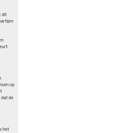
 dit
artijen
om
beurt
n
eisen op
dt
 dat de
s het