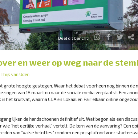
Deel dit bericht!
 over en weer op weg naar de ste
r
Thijs van Uden
tot grote hoogte gestegen. Waar het debat voorheen nog binnen de
rkiezingen van 18 maart nu naar de sociale media verplaatst. Een ano
k in het kruitvat, waarna CDA en Lokaal en Fair elkaar online ongezou
ang lijken de handschoenen definitief uit. Wat begon als een discus
 wie “het eerlijke verhaal” vertelt. De kern van de aanvaring? Een op
reiden van “valse beloftes” rondom een prijsplafond voor startersw