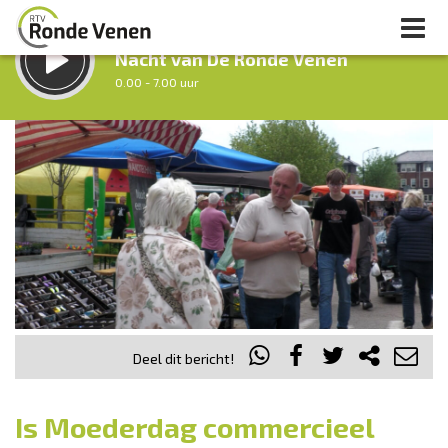
LUISTER LIVE:
Nacht van De Ronde Venen
0.00 - 7.00 uur
STRAKS:
Ochtendronde
7.00 - 12.00 uur
uur 1 van 0
Vorig uur
Volgend uur
Inklappen
Deel dit bericht!
Is Moederdag commercieel