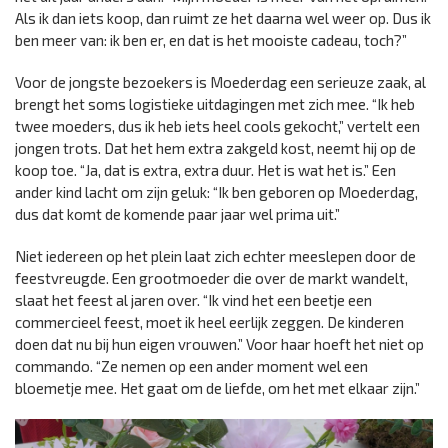
Als ik dan iets koop, dan ruimt ze het daarna wel weer op. Dus ik
ben meer van: ik ben er, en dat is het mooiste cadeau, toch?”
Voor de jongste bezoekers is Moederdag een serieuze zaak, al
brengt het soms logistieke uitdagingen met zich mee. “Ik heb
twee moeders, dus ik heb iets heel cools gekocht,” vertelt een
jongen trots. Dat het hem extra zakgeld kost, neemt hij op de
koop toe. “Ja, dat is extra, extra duur. Het is wat het is.” Een
ander kind lacht om zijn geluk: “Ik ben geboren op Moederdag,
dus dat komt de komende paar jaar wel prima uit.”
Niet iedereen op het plein laat zich echter meeslepen door de
feestvreugde. Een grootmoeder die over de markt wandelt,
slaat het feest al jaren over. “Ik vind het een beetje een
commercieel feest, moet ik heel eerlijk zeggen. De kinderen
doen dat nu bij hun eigen vrouwen.” Voor haar hoeft het niet op
commando. “Ze nemen op een ander moment wel een
bloemetje mee. Het gaat om de liefde, om het met elkaar zijn.”