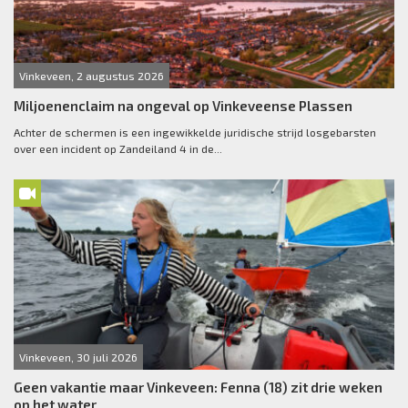
Vinkeveen, 2 augustus 2026
Miljoenenclaim na ongeval op Vinkeveense Plassen
Achter de schermen is een ingewikkelde juridische strijd losgebarsten
over een incident op Zandeiland 4 in de...
Vinkeveen, 30 juli 2026
Geen vakantie maar Vinkeveen: Fenna (18) zit drie weken
op het water