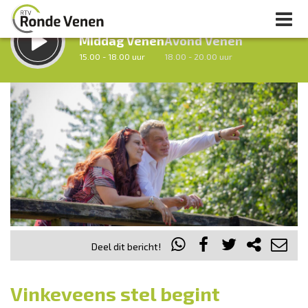
LUISTER LIVE:
STRAKS:
Middag Venen
Avond Venen
15.00 - 18.00 uur
18.00 - 20.00 uur
uur 1 van 0
Vorig uur
Volgend uur
Inklappen
Deel dit bericht!
Vinkeveens stel begint