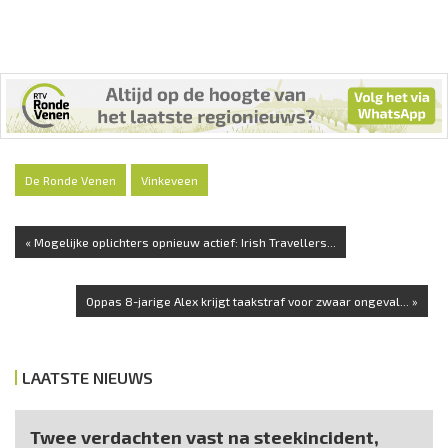
De Ronde Venen
Vinkeveen
« Mogelijke oplichters opnieuw actief: Irish Travellers...
Oppas 8-jarige Alex krijgt taakstraf voor zwaar ongeval... »
LAATSTE NIEUWS
Twee verdachten vast na steekincident,