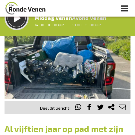
LUISTER LIVE:
STRAKS:
Middag Venen
Avond Venen
14.00 - 18.00 uur
18.00 - 19.00 uur
uur 1 van 0
Vorig uur
Volgend uur
Inklappen
Deel dit bericht!
Al vijftien jaar op pad met zijn