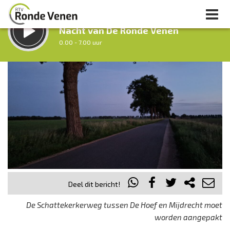
LUISTER LIVE:
Nacht van De Ronde Venen
0.00 - 7.00 uur
STRAKS:
Ochtendronde
7.00 - 9.00 uur
uur 1 van 0
Vorig uur
Volgend uur
Inklappen
Deel dit bericht!
De Schattekerkerweg tussen De Hoef en Mijdrecht moet
worden aangepakt