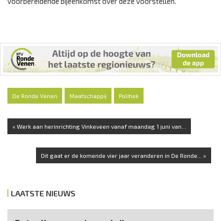
voorbereidende bijeenkomst over deze voorstellen.
De Ronde Venen
Maatschappij
Politiek
« Werk aan herinrichting Vinkeveen vanaf maandag 1 juni van...
Dit gaat er de komende vier jaar veranderen in De Ronde... »
LAATSTE NIEUWS