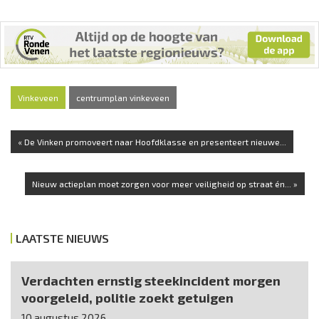
Vinkeveen
centrumplan vinkeveen
« De Vinken promoveert naar Hoofdklasse en presenteert nieuwe...
Nieuw actieplan moet zorgen voor meer veiligheid op straat én... »
LAATSTE NIEUWS
Verdachten ernstig steekincident morgen
voorgeleid, politie zoekt getuigen
10 augustus 2026