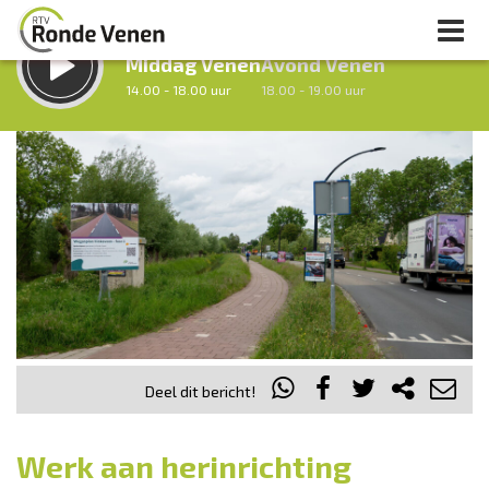
LUISTER LIVE:
STRAKS:
Middag Venen
Avond Venen
14.00 - 18.00 uur
18.00 - 19.00 uur
uur 1 van 0
Vorig uur
Volgend uur
Inklappen
Deel dit bericht!
Werk aan herinrichting