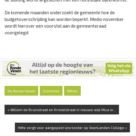
De komende maanden onderzoekt de gemeente hoe de
budgetoverschrijding kan worden beperkt. Medio november
wordt hierover een voorstel aan de gemeenteraad
voorgelegd.
De Ronde Venen
Economie
Wilnis
« Willem de Bruinstraat en Kristalstraat in nieuwe wijk Mica in...
Hitte zorgt voor aangepast lesrooster op VeenLanden College »