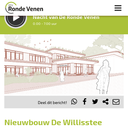
LUISTER LIVE:
Nacht van De Ronde Venen
0.00 - 7.00 uur
STRAKS:
Ochtendronde
7.00 - 12.00 uur
uur 1 van 0
Vorig uur
Volgend uur
Inklappen
Deel dit bericht!
Nieuwbouw De Willisstee