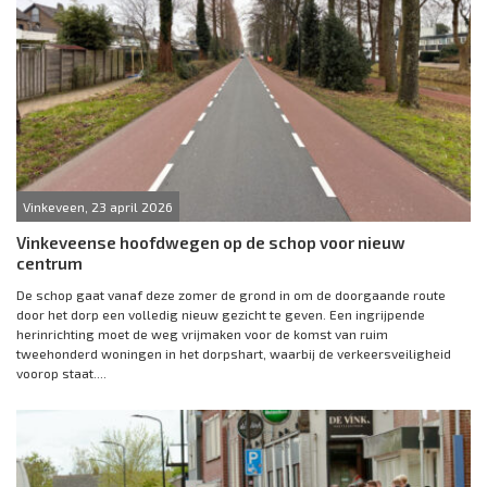
Vinkeveen, 23 april 2026
Vinkeveense hoofdwegen op de schop voor nieuw
centrum
De schop gaat vanaf deze zomer de grond in om de doorgaande route
door het dorp een volledig nieuw gezicht te geven. Een ingrijpende
herinrichting moet de weg vrijmaken voor de komst van ruim
tweehonderd woningen in het dorpshart, waarbij de verkeersveiligheid
voorop staat....