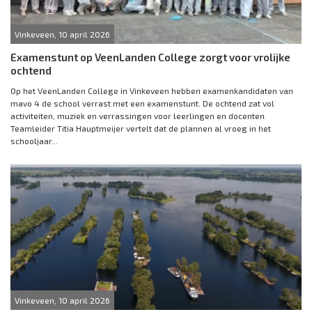
Vinkeveen, 10 april 2026
Examenstunt op VeenLanden College zorgt voor vrolijke
ochtend
Op het VeenLanden College in Vinkeveen hebben examenkandidaten van
mavo 4 de school verrast met een examenstunt. De ochtend zat vol
activiteiten, muziek en verrassingen voor leerlingen en docenten.
Teamleider Titia Hauptmeijer vertelt dat de plannen al vroeg in het
schooljaar...
Vinkeveen, 10 april 2026