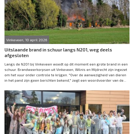
Vinkeveen, 10 april 2026
Uitslaande brand in schuur langs N201, weg deels
afgesloten
Langs de N201 bij Vinkeveen woedt op dit moment een grote brand in een
schuur. Brandweerkorpsen uit Vinkeveen, Wilnis en Mijdrecht zijn ingezet
om het vuur onder controle te krijgen. "Over de aanwezigheid van dieren
in het pand zijn geen berichten bekend," zegt een woordvoerder van de...