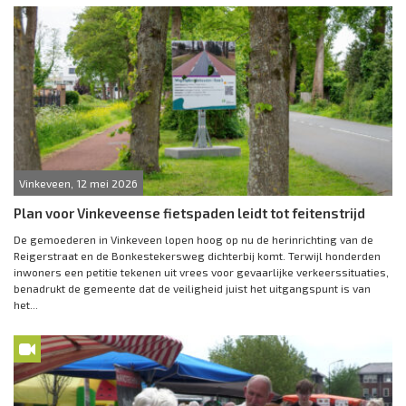
Vinkeveen, 12 mei 2026
Plan voor Vinkeveense fietspaden leidt tot feitenstrijd
De gemoederen in Vinkeveen lopen hoog op nu de herinrichting van de
Reigerstraat en de Bonkestekersweg dichterbij komt. Terwijl honderden
inwoners een petitie tekenen uit vrees voor gevaarlijke verkeerssituaties,
benadrukt de gemeente dat de veiligheid juist het uitgangspunt is van
het...