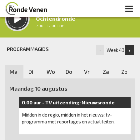
LUISTER LIVE:
Ochtendronde
7.00 - 12.00 uur
STRAKS:
Tussen Twaalf en Twee
PROGRAMMAGIDS
Week 43
-
+
12.00 - 14.00 uur
uur 1 van 0
Vorig uur
Volgend uur
Ma
Di
Wo
Do
Vr
Za
Zo
Inklappen
Maandag 10 augustus
0.00 uur -
TV uitzending:
Nieuwsronde
Midden in de regio, midden in het nieuws: tv-
programma met reportages en actualiteiten.