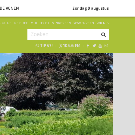
NDE VENEN
Zondag 9 augustus
RUGGE
·
DE HOEF
·
MIJDRECHT
·
VINKEVEEN
·
WAVERVEEN
·
WILNIS
TIPS?!
·
105.6 FM
·
Je luistert nu naar
uur 1 van 0
«
Vorig uur
Volgend uur
»