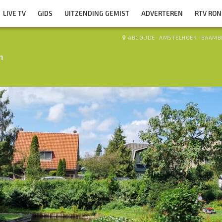
LIVE TV
GIDS
UITZENDING GEMIST
ADVERTEREN
RTV RO
ABCOUDE
·
AMSTELHOEK
·
BAAMB
n